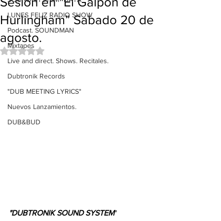
Sesión en "El Galpon de
LUNES FELIZ RADIO SHOW
Hurlingham” Sabado 20 de
Podcast. SOUNDMAN
agosto.
Mixtapes
Obtuvo NaN de 5 estrellas.
Live and direct. Shows. Recitales.
Dubtronik Records
"DUB MEETING LYRICS"
Nuevos Lanzamientos.
DUB&BUD
"DUBTRONIK SOUND SYSTEM
"