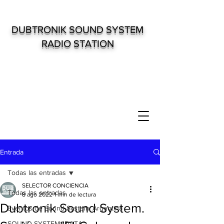
DUBTRONIK SOUND SYSTEM
RADIO STATION
Entrada
Todas las entradas
SELECTOR CONCIENCIA
Todas las entradas
8 ago 2022
1 min de lectura
Dubtronik Sound System.
Eventos de Sound System. Argentina
SOUND SYSTEM "DATA"