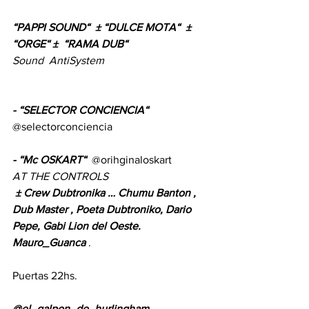
“PAPPI SOUND“  ± “DULCE MOTA“  ± 
“ORGE“ ±  “RAMA DUB“
Sound  AntiSystem
- “SELECTOR CONCIENCIA“
@selectorconciencia
- “Mc OSKART“
  @orihginaloskart 
AT THE CONTROLS
± Crew Dubtronika … Chumu Banton , 
Dub Master , Poeta Dubtroniko, Dario 
Pepe, Gabi Lion del Oeste.
Mauro_Guanca
 .
Puertas 22hs.
@el_galpon_de_hurlingham