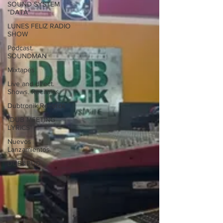
SOUND SYSTEM
"DATA"
LUNES FELIZ RADIO
SHOW
Podcast.
SOUNDMAN
Mixtapes
Live and direct.
Shows. Recitales.
Dubtronik Records
"DUB MEETING
LYRICS"
Nuevos
Lanzamientos.
DUB&BUD