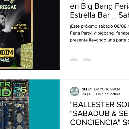
vos Lanzamientos.
DUB&BUD
en Big Bang Feri
Estrella Bar _ S
Agosto.
¡Este próximo sábado 08/08 
Feria Party! @bigbang_feriapa
presente llevando una parte
System, para compartir una n
cultura Sound System, con el
vibraciones del reggae como 
agosto - 21:00 hs 📍 La Tercer
Cruce Varela 🎚 @kombustati
at the controls 🎤 : @Petyd
SELECTOR CONCIENCIA
24 jul
1 min de lectura
"BALLESTER SO
"SABADUB & S
CONCIENCIA" 