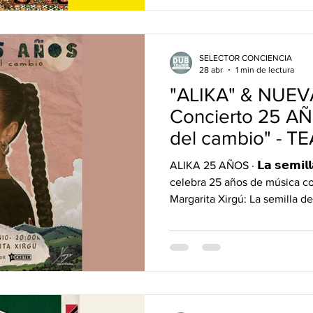
especial para este 2026! Que
conmemorar y vivir la histori
también generar una instancia de escucharnos e
interactuar ! E
SELECTOR CONCIENCIA
28 abr
1 min de lectura
"ALIKA" & NUEV
Concierto 25 AÑ
del cambio" - T
MARGARITA XI
ALIKA 25 AÑOS · 𝗟𝗮 𝘀𝗲𝗺𝗶𝗹𝗹
celebra 25 años de música co
Margarita Xirgú: La semilla d
guiado por un propósito ✨ Un
mente y del corazón requiere 
confianza en el proceso y la 
Veinticinco años de trayector
hasta este momento. El fueg
interior 🔥 ha al