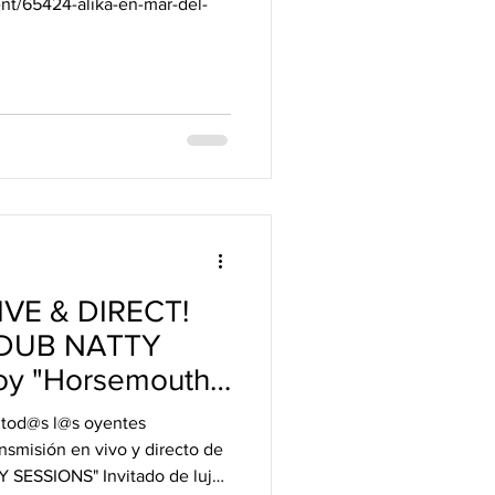
ent/65424-alika-en-mar-del-
social&utm_content=link_in
ZW0CMTEAc3J0YwZhcHBfaWQ
AAGnZ0lknBw8ZmLnhsAY_
6470_aem_iuXfVQg0_N3K-
VE & DIRECT!
 DUB NATTY
oy "Horsemouth"
S Original )
 tod@s l@s oyentes
nsmisión en vivo y directo de
 SESSIONS" Invitado de lujo