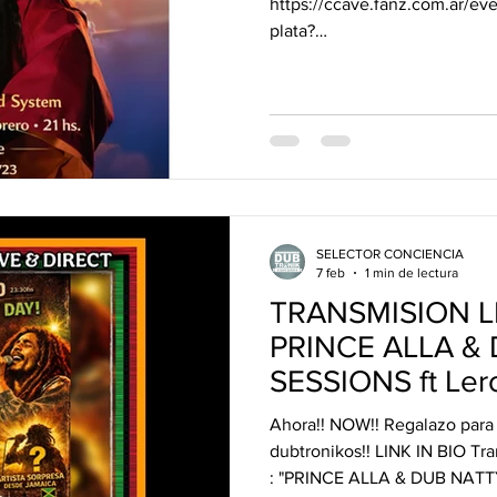
https://ccave.fanz.com.ar/ev
plata?
utm_source=ig&utm_medium=
_bio&fbclid=PAZXh0bgNh
PNTY3MDY3MzQzMzUyNDI3
WoY927KtRmMbwAmS-
hvcmcsw0hUywu04FZWJqW
7guAhvaAg
SELECTOR CONCIENCIA
7 feb
1 min de lectura
TRANSMISION LI
PRINCE ALLA &
SESSIONS ft Ler
Wallace ( ROCKER
Ahora!! NOW!! Regalazo para
dubtronikos!! LINK IN BIO Tra
: "PRINCE ALLA & DUB NATTY