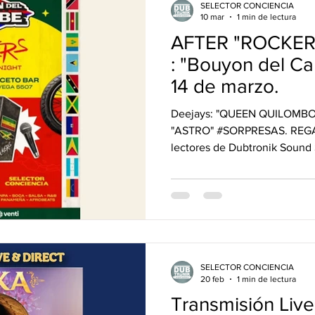
SELECTOR CONCIENCIA
10 mar
1 min de lectura
AFTER "ROCKERS
: "Bouyon del Ca
14 de marzo.
Deejays: "QUEEN QUILOMB
"ASTRO" #SORPRESAS. REGAL
lectores de Dubtronik Sound 
un mensaje al instagram de @sele
quiero ir al Show de ROCKERS
link con 50% de descuento en
SELECTOR CONCIENCIA
20 feb
1 min de lectura
Transmisión Live