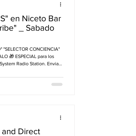
" en Niceto Bar
ribe" _ Sabado
O" "SELECTOR CONCIENCIA"
O 🎁 ESPECIAL para los
System Radio Station. Envias
ctorconciencia diciendo
 en Niceto Club y recibis un
 la Entrada. Juegue!
 and Direct