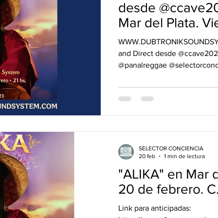
desde @ccave20
Mar del Plata. V
febrero
WWW.DUBTRONIKSOUNDSYSTEM.COM Tr
and Direct desde @ccave2025 Mar 
@panalreggae @selectorconciencia @bochadrums
@dubtroniksoundsystem "ALIK
20 de febrero. C.C.A.V.E
SELECTOR CONCIENCIA
20 feb
1 min de lectura
"ALIKA" en Mar d
20 de febrero. C
Link para anticipadas: