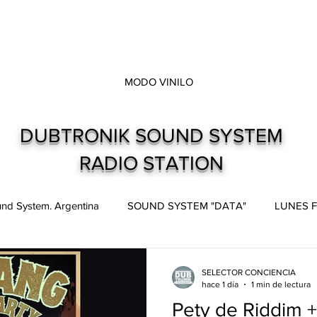
MODO VINILO
DUBTRONIK SOUND SYSTEM
RADIO STATION
nd System. Argentina
SOUND SYSTEM "DATA"
LUNES F
pes
Live and direct. Shows. Recitales.
Dubtronik Records
SELECTOR CONCIENCIA
hace 1 día
1 min de lectura
Pety de Riddim 