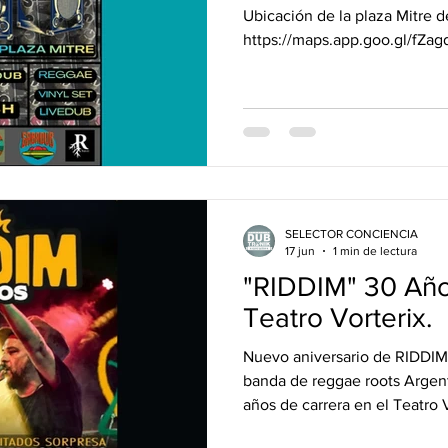
LIVE DUB! _ Do
Ubicación de la plaza Mitre de
JULIO
https://maps.app.goo.gl/fZ
SELECTOR CONCIENCIA
17 jun
1 min de lectura
"RIDDIM" 30 Años
Teatro Vorterix.
Nuevo aniversario de RIDDI
banda de reggae roots Argent
años de carrera en el Teatro 
amigos invitados garantizando