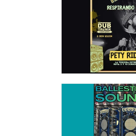
"DUB MEETING LYRICS"
Nue