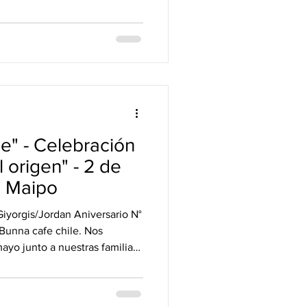
/event/riddim-festeja-30-aos-
social&utm_content=link_in
ZW0CMTEAc3J0YwZhcHBfaWQ
AGnq9w2_intlYflh2pXgGd5
1sD06q8
e" - Celebración
l origen" - 2 de
l Maipo
iyorgis/Jordan Aniversario N°
 Bunna cafe chile. Nos
ayo junto a nuestras familias
ተሰብ 💚💛♥️ ቡና
 el origen” Bunna café
 un cronograma edición