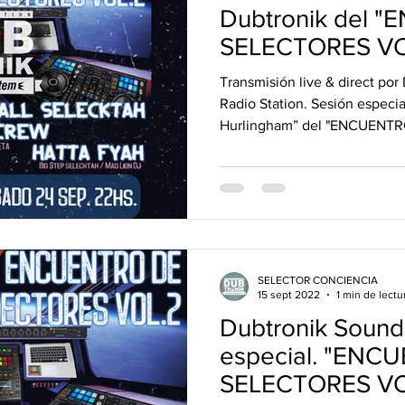
vos Lanzamientos.
DUB&BUD
Dubtronik del 
SELECTORES VO
Transmisión live & direct po
Radio Station. Sesión especial desde "E
Hurlingham” del "ENCUENTRO
SELECTOR CONCIENCIA
15 sept 2022
1 min de lectu
Dubtronik Sound
especial. "ENC
SELECTORES VOL