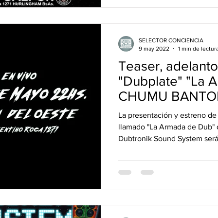
SELECTOR CONCIENCIA
9 may 2022
1 min de lectur
Teaser, adelanto
"Dubplate" "La 
CHUMU BANTON 
Sound
La presentación y estreno de 
llamado "La Armada de Dub"
Dubtronik Sound System será 