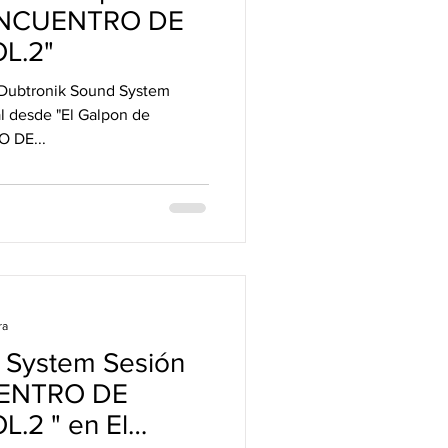
"ENCUENTRO DE
L.2"
r Dubtronik Sound System
l Galpon de
 DE...
ra
 System Sesión
UENTRO DE
.2 " en El