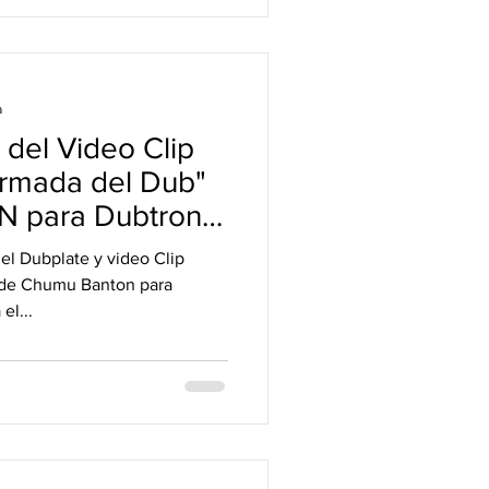
a
 del Video Clip
Armada del Dub"
para Dubtronik
el Dubplate y video Clip
 de Chumu Banton para
el...