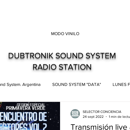
MODO VINILO
DUBTRONIK SOUND SYSTEM
RADIO STATION
nd System. Argentina
SOUND SYSTEM "DATA"
LUNES F
pes
Live and direct. Shows. Recitales.
Dubtronik Records
SELECTOR CONCIENCIA
24 sept 2022
1 min de lect
Transmisión live 