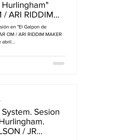
e Hurlingham"
 / ARI RIDDIM
ión en "El Galpon de
SPAR OM / ARI RIDDIM MAKER
abril...
a
 System. Sesion
 Hurlingham.
ELSON / JR