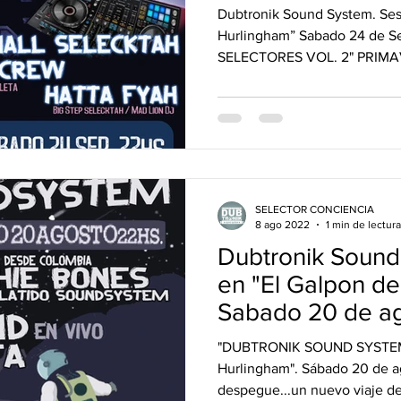
Galpón de Hurli
Dubtronik Sound System. Sesi
Hurlingham” Sabado 24 de 
SELECTORES VOL. 2" PRIMA
SELECTOR CONCIENCIA
8 ago 2022
1 min de lectura
Dubtronik Sound
en "El Galpon d
Sabado 20 de ag
"DUBTRONIK SOUND SYSTEM" 
Hurlingham". Sábado 20 de 
despegue...un nuevo viaje de 