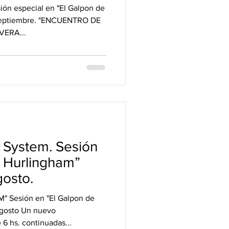
ngham.
ón especial en "El Galpon de
Septiembre. "ENCUENTRO DE
VERA...
 System. Sesión
e Hurlingham”
osto.
Sesión en "El Galpon de
agosto Un nuevo
6 hs. continuadas...