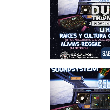
"DUB MEETING LYRICS"
Nue