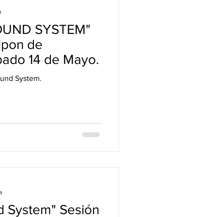
a
OUND SYSTEM"
lpon de
bado 14 de Mayo.
ound System.
a
 System" Sesión