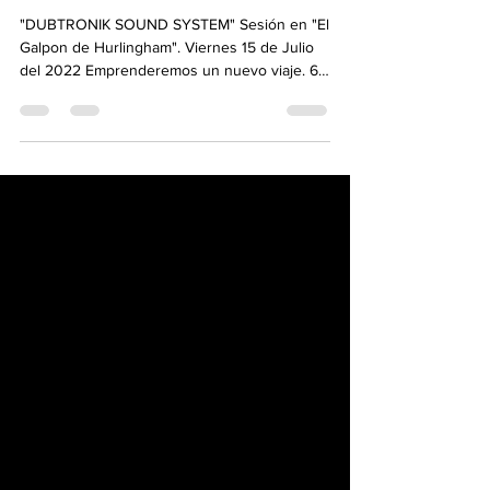
Julio. Inv. PETY (RIDDIM)
"DUBTRONIK SOUND SYSTEM" Sesión en "El
Galpon de Hurlingham". Viernes 15 de Julio
del 2022 Emprenderemos un nuevo viaje. 6
hs continuadas...