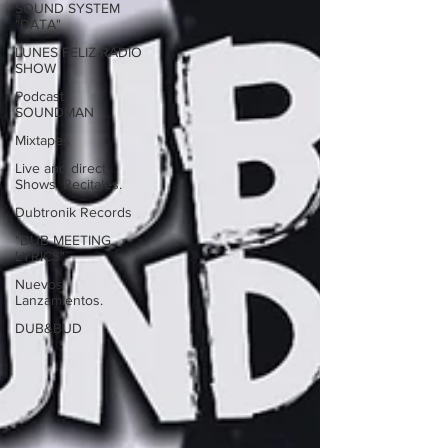
SOUND SYSTEM
"DATA"
LUNES FELIZ RADIO
SHOW
Podcast.
SOUNDMAN
Mixtapes
Live and direct.
Shows. Recitales.
Dubtronik Records
"DUB MEETING
LYRICS"
Nuevos
Lanzamientos.
DUB&BUD