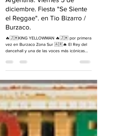
Argentina. Viernes 5 de
diciembre. Fiesta "Se Siente
el Reggae". en Tio Bizarro /
Burzaco.
🔥🇯🇲KING YELLOWMAN 🔥🇯🇲 por primera
vez en Burzaco Zona Sur 🇦🇷🔥 El Rey del
dancehall y una de las voces más icónicas
del reggae @king.yellowman 👑 llega desde
Jamaica a Zona Sur @tiobizarrobar 🟢🟡🔴
Opening : @ smilelionreggae 🦁 Musicaliza :
@ selectorconciencia 🎛️🎧 📍 Tío Bizarro –
Pellegrini 800 Burzaco 📅 Este Viernes 5 de
Diciembre 🕖 Puertas: 20:00 hs 🎟️ Entradas
en @passline_argentina CAPACIDAD
LIMITADA Una noche histórica que ningún
amante del reggae pu