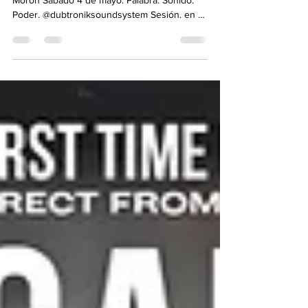
"Dubtronik Sound System" Sesión - Plaza
Morón Sábado 4 de mayo. Palabra. Sónido.
Poder. @dubtroniksoundsystem Sesión. en La
Plaza Gral....