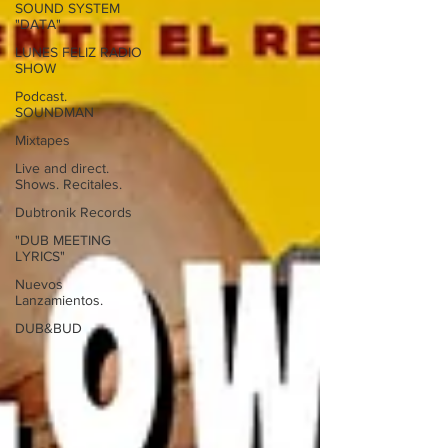
SOUND SYSTEM
"DATA"
LUNES FELIZ RADIO
SHOW
Podcast.
SOUNDMAN
Mixtapes
Live and direct.
Shows. Recitales.
Dubtronik Records
"DUB MEETING
LYRICS"
Nuevos
Lanzamientos.
DUB&BUD