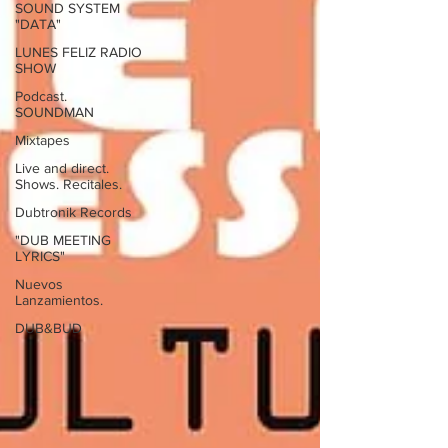
SOUND SYSTEM
"DATA"
LUNES FELIZ RADIO
SHOW
Podcast.
SOUNDMAN
Mixtapes
Live and direct.
Shows. Recitales.
Dubtronik Records
"DUB MEETING
LYRICS"
Nuevos
Lanzamientos.
DUB&BUD