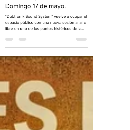
"Dubtronik Sound System"
en el "Parque Avellaneda".
Domingo 17 de mayo.
"Dubtronik Sound System" vuelve a ocupar el
espacio público con una nueva sesión al aire
libre en uno de los puntos históricos de la
cultura popular porteña: el "Parque
Avellaneda". En el marco de la celebración de
sus 10 años amplificando bass culture, la
crew prepara una jornada de encuentro,
música y comunidad donde el sound system
será nuevamente protagonista. Desde las
raíces jamaicanas hasta las plazas de Buenos
Aires, la cultura sound system representa
mucho más que pa