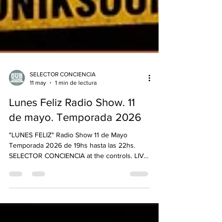
SELECTOR CONCIENCIA
11 may
1 min de lectura
Lunes Feliz Radio Show. 11
de mayo. Temporada 2026
"LUNES FELIZ" Radio Show 11 de Mayo
Temporada 2026 de 19hs hasta las 22hs.
SELECTOR CONCIENCIA at the controls. LIVE
Link: https://www.dubtroniksoundsystem.com
💚💛❤ One Love ❤💛💚 TE INVITAMOS A
CONECTAR¡¡ SINTONIZAR¡¡¡ ESCUCHAR¡¡¡
WWW.DUBTRONIKSOUNDSYSTEM.COM -------
-------------------------------------------------------------------