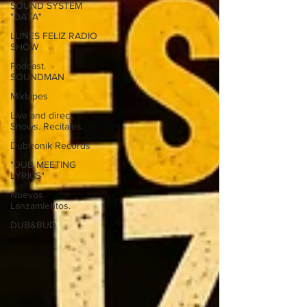
SOUND SYSTEM
"DATA"
LUNES FELIZ RADIO
SHOW
Podcast.
SOUNDMAN
Mixtapes
Live and direct.
Shows. Recitales.
Dubtronik Records
"DUB MEETING
LYRICS"
Nuevos
Lanzamientos.
DUB&BUD