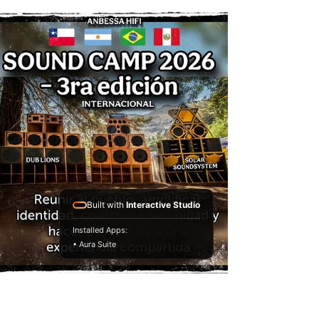
MARZO de 16hs a 22hs " DUBTRONIK
SOUND SYSTEM " se monta en el Parque
Avellaneda . SESION #10AÑOS Inv. Selector
Dieguito AIRE LIBRE ENTRADA LIBRE
Colaboración Mercado Pago Alias
DUBTRONIK.MP PARQUE AVELLANEDA Av.
Directorio y Av. Lacarra C.A.B.A
Built with
Interactive Studio
Installed Apps:
• Aura Suite