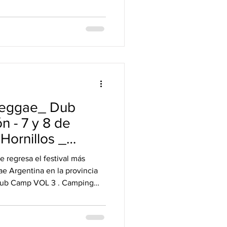
ciencia at the controls Horario esp
aReggae_ Dub
Hornillos _
 regresa el festival más
ae Argentina en la provincia
Dub Camp VOL 3 . Camping
a localidad de Los Hornillos.
d & Green para disfrutar de
ano de la mano de bandas y