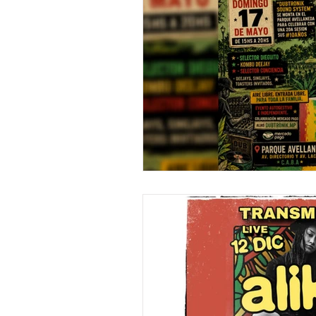
"DUB MEETING LYRICS"
Nue