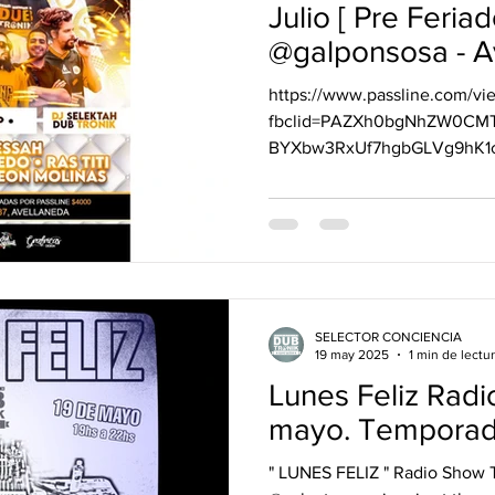
Julio [ Pre Feriad
@galp
https://www.passline.com/vie
fbclid=PAZXh0bgNhZW0CM
BYXbw3RxUf7hgbGLVg9hK1c
SELECTOR CONCIENCIA
19 may 2025
1 min de lectu
Lunes Feliz Radi
mayo. Tempora
" LUNES FELIZ " Radio Show Temporada 2025 19 de mayo.