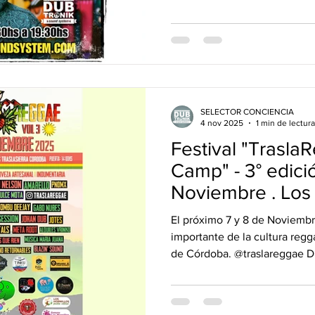
Mix Master Pi or Don Dada Pi , Turntablist & Party Rocker!
Selector en Illuminaty sound crew (Suiza). Graphic
Designer & Party Promoter! Snowboard Addict & Cat Lover!
@ selectorcon
SELECTOR CONCIENCIA
4 nov 2025
1 min de lectura
Festival "Trasl
Camp" - 3° edición - 7 y 8 de
Noviembre . Los 
Córdoba.
El próximo 7 y 8 de Noviembre
importante de la cultura regg
de Córdoba. @traslareggae 
municipal Comechingones de l
Traslasierra se viste Red, Gol
dos días del folklore jamaic