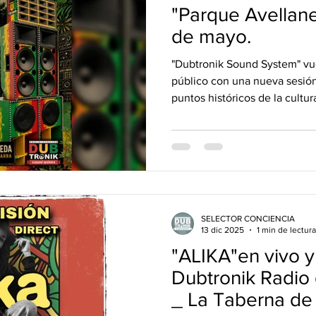
vos Lanzamientos.
DUB&BUD
"Parque Avellan
de mayo.
"Dubtronik Sound System" vue
público con una nueva sesión 
puntos históricos de la cultur
Avellaneda". En el marco de 
amplificando bass culture, la
encuentro, música y comuni
será nuevamente protagonista
hasta las plazas de Buenos Ai
representa mucho más que p
SELECTOR CONCIENCIA
13 dic 2025
1 min de lectura
"ALIKA"en vivo y
Dubtronik Radi
_ La Taberna de 