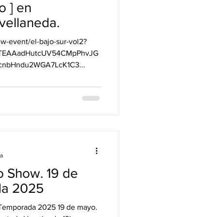
o ] en
onsosa - Avellaneda.
w-event/el-bajo-sur-vol2?
TEAAadHutcUV54CMpPhvJG
nbHndu2WGA7LcK1C3...
ra
o Show. 19 de
da 2025