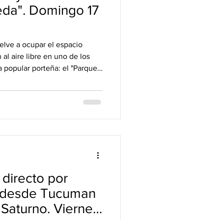
eda". Domingo 17
lve a ocupar el espacio
al aire libre en uno de los
a popular porteña: el "Parque
la celebración de sus 10 años
 crew prepara una jornada de
dad donde el sound system
. Desde las raíces jamaicanas
res, la cultura sound system
a
 directo por
o desde Tucuman
Saturno. Viernes