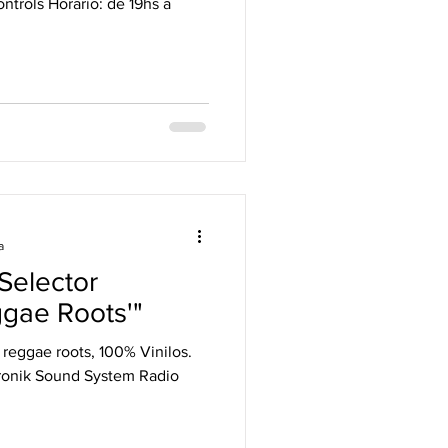
: de 19hs a
a
 Selector
ggae Roots'"
 reggae roots, 100% Vinilos.
ronik Sound System Radio