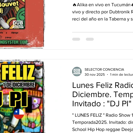
12/12
🔥Alika en vivo en Tucumán
vivo y directo por Dubtronik 
reci del año en la Taberna y 
hop con una de las voces más
el show desde Santiago del Estero: Nata Ly Monte con sus
rimas concientes y provocado
22hs en los controles con un
para la ocasión. Cierra DJ Sel
tras otro!!! ⏰ 22
SELECTOR CONCIENCIA
30 nov 2025
1 min de lectu
Lunes Feliz Radi
Diciembre. Tem
Invitado : "DJ PI" 
" LUNES FELIZ " Radio Show 1 de diciembre.
Temporada2025. Invitado: directamente desde "Chile", Old
School Hip Hop reggae Deejay, Edgardo Palma aka " Dj 