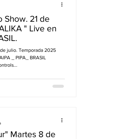
o Show. 21 de
"ALIKA " Live en
SIL.
TAIPA _ PIPA_ BRASIL
ntrols...
a
ur" Martes 8 de