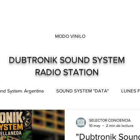
MODO VINILO
DUBTRONIK SOUND SYSTEM
RADIO STATION
nd System. Argentina
SOUND SYSTEM "DATA"
LUNES F
pes
Live and direct. Shows. Recitales.
Dubtronik Records
SELECTOR CONCIENCIA
10 may
2 min de lectura
"Dubtronik Soun