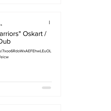
rdoba, Buenos Aires, Tucumán,
os de comidas , bebidas
azzol
ra
rriors" Oskart /
 Dub
track/7xoo6RdoWxAEFEhwLEuOL
eicw