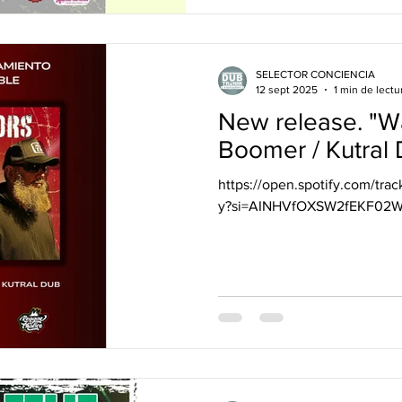
artistas nacionales !!! De Có
Mendoza, San Luis .... Puest
artesanales y feria. @santipal
SELECTOR CONCIENCIA
12 sept 2025
1 min de lectu
New release. "Wa
Boomer / Kutral
https://open.spotify.com/
y?si=AINHVfOXSW2fEKF02W