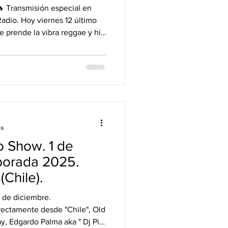
 Transmisión especial en
Radio. Hoy viernes 12 último
se prende la vibra reggae y hip
 potentes de la escena. Abre
ras Bouvet DJ estará desde la
a selección de música curada
ecthoor a pura fiesta. Un hit
ra
o Show. 1 de
porada 2025.
(Chile).
Pi ",