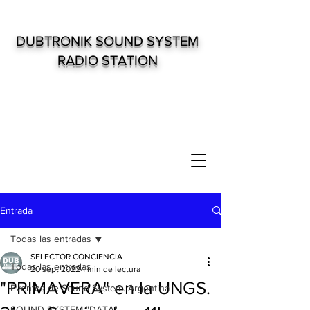
DUBTRONIK SOUND SYSTEM
RADIO STATION
Entrada
Todas las entradas
SELECTOR CONCIENCIA
Todas las entradas
20 sept 2022
1 min de lectura
"PRIMAVERA" en la UNGS.
Eventos de Sound System. Argentina
SOUND SYSTEM "DATA"