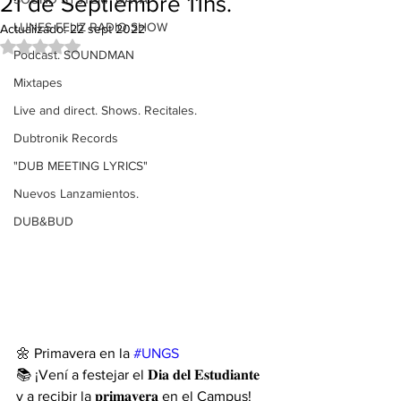
21 de Septiembre 11hs.
LUNES FELIZ RADIO SHOW
Actualizado:
22 sept 2022
Obtuvo NaN de 5 estrellas.
Podcast. SOUNDMAN
Mixtapes
Live and direct. Shows. Recitales.
Dubtronik Records
"DUB MEETING LYRICS"
Nuevos Lanzamientos.
DUB&BUD
🌼 Primavera en la 
#UNGS
📚 ¡Vení a festejar el 𝐃𝐢𝐚 𝐝𝐞𝐥 𝐄𝐬𝐭𝐮𝐝𝐢𝐚𝐧𝐭𝐞 
y a recibir la 𝐩𝐫𝐢𝐦𝐚𝐯𝐞𝐫𝐚 en el Campus! 