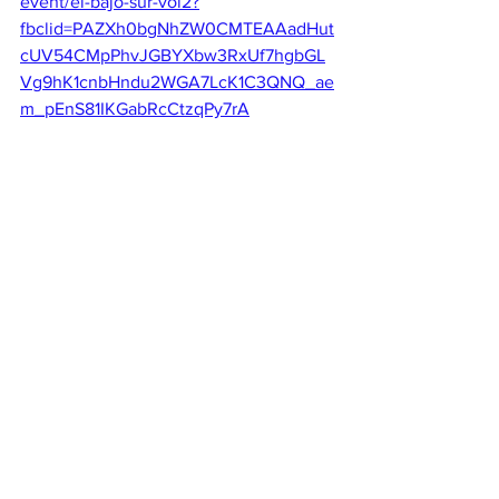
event/el-bajo-sur-vol2?
fbclid=PAZXh0bgNhZW0CMTEAAadHut
cUV54CMpPhvJGBYXbw3RxUf7hgbGL
Vg9hK1cnbHndu2WGA7LcK1C3QNQ_ae
m_pEnS81IKGabRcCtzqPy7rA