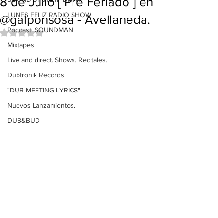
8 de Julio [ Pre Feriado ] en
LUNES FELIZ RADIO SHOW
@galponsosa - Avellaneda.
Podcast. SOUNDMAN
Obtuvo NaN de 5 estrellas.
Mixtapes
Live and direct. Shows. Recitales.
Dubtronik Records
"DUB MEETING LYRICS"
Nuevos Lanzamientos.
DUB&BUD