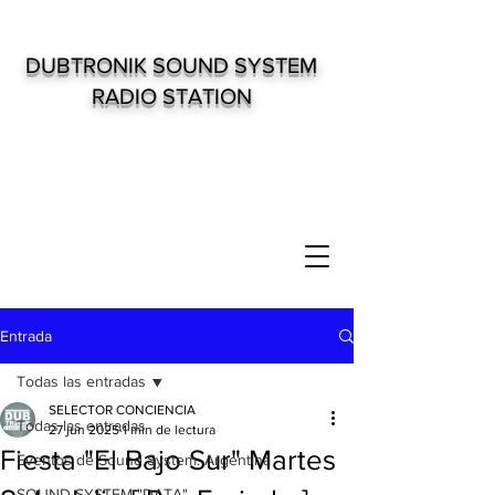
DUBTRONIK SOUND SYSTEM
RADIO STATION
Entrada
Todas las entradas
SELECTOR CONCIENCIA
Todas las entradas
27 jun 2025
1 min de lectura
Fiesta "El Bajo Sur" Martes
Eventos de Sound System. Argentina
SOUND SYSTEM "DATA"