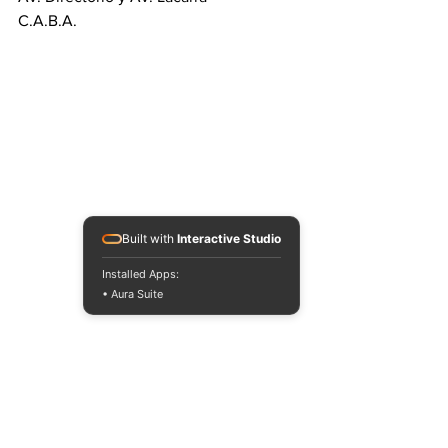
C.A.B.A.
Built with
Interactive Studio
Installed Apps:
• Aura Suite
Bass culture en el parque.
Torres encendidas disparando un hifi de 
frente sonoro.