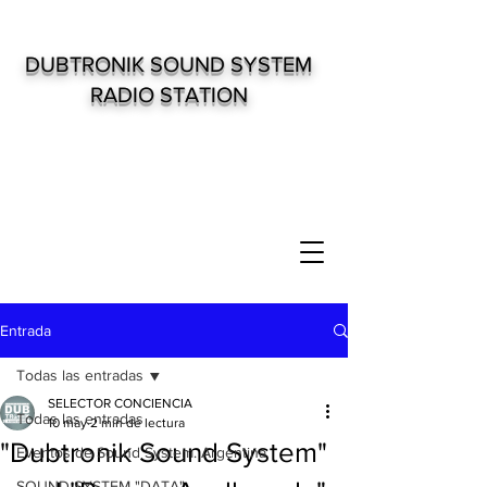
DUBTRONIK SOUND SYSTEM
RADIO STATION
Entrada
Todas las entradas
SELECTOR CONCIENCIA
Todas las entradas
10 may
2 min de lectura
"Dubtronik Sound System"
Eventos de Sound System. Argentina
SOUND SYSTEM "DATA"