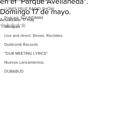
en el "Parque Avellaneda".
LUNES FELIZ RADIO SHOW
Domingo 17 de mayo.
Podcast. SOUNDMAN
Actualizado:
17 may
Obtuvo NaN de 5 estrellas.
Mixtapes
Live and direct. Shows. Recitales.
Dubtronik Records
"DUB MEETING LYRICS"
Nuevos Lanzamientos.
DUB&BUD