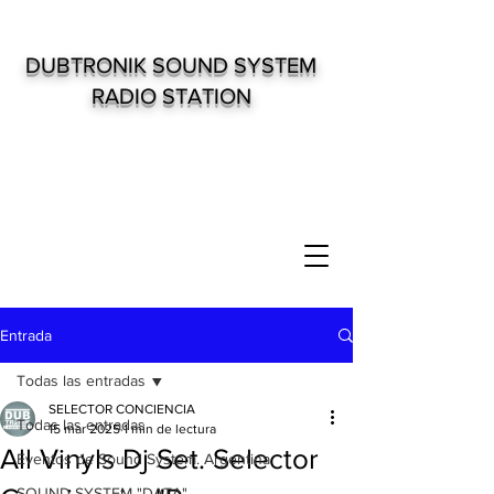
DUBTRONIK SOUND SYSTEM
RADIO STATION
Entrada
Todas las entradas
SELECTOR CONCIENCIA
Todas las entradas
15 mar 2025
1 min de lectura
All Vinyls Dj Set. Selector
Eventos de Sound System. Argentina
SOUND SYSTEM "DATA"