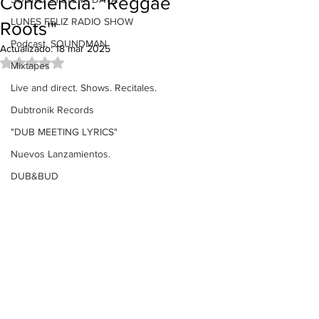
Conciencia. "Reggae
LUNES FELIZ RADIO SHOW
Roots'"
Podcast. SOUNDMAN
Actualizado:
18 mar 2025
Obtuvo NaN de 5 estrellas.
Mixtapes
Live and direct. Shows. Recitales.
Dubtronik Records
"DUB MEETING LYRICS"
Nuevos Lanzamientos.
DUB&BUD