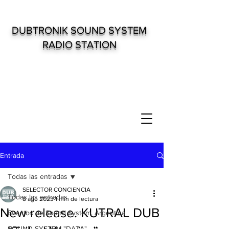
DUBTRONIK SOUND SYSTEM
RADIO STATION
Entrada
Todas las entradas
SELECTOR CONCIENCIA
Todas las entradas
8 ago 2023
1 min de lectura
New release. KUTRAL DUB
Eventos de Sound System. Argentina
SOUND SYSTEM "DATA"