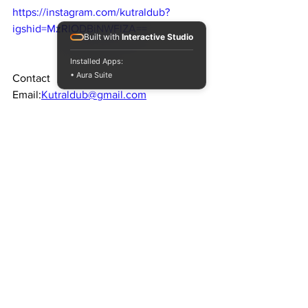
https://instagram.com/kutraldub?
igshid=MzRlODBiNWFlZA==
Built with
Interactive Studio
Installed Apps:
• Aura Suite
Contact 
Email:
Kutraldub@gmail.com
#newrelease
#tribalwarrior
#dubsteppers
#steppas
#kutraldub
#soundsystemculture
#dubwise
#music
latinoamerica
#dub
#soundsystemculture
#dubwise
dubbing
new music
#stepper
#KUTRALDUB
#steppas
#newrelease
#dubsteppers
#tribalwarrior
Nuevos Lanzamientos.