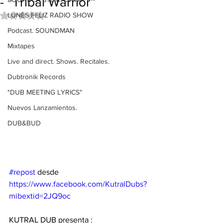
- “Tribal Warrior”
LUNES FELIZ RADIO SHOW
Obtuvo NaN de 5 estrellas.
Podcast. SOUNDMAN
Mixtapes
Live and direct. Shows. Recitales.
Dubtronik Records
"DUB MEETING LYRICS"
Nuevos Lanzamientos.
DUB&BUD
#repost
 desde 
https://www.facebook.com/KutralDubs?
mibextid=2JQ9oc
KUTRAL DUB presenta :