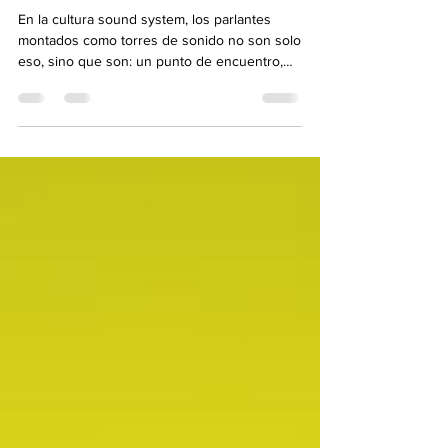
ANBESSA HIFI - CHILE
En la cultura sound system, los parlantes
montados como torres de sonido no son solo
eso, sino que son: un punto de encuentro,
una experiencia inclusiva y sensitiva, un lugar
para disfrutar la musica en comunion . Lugar
donde la gente se reconoce en el bajo, se
abraza en el mensaje y se une en una misma
vibración. Lloyd Bradley en su libro Bass
Culture , cuando habla del sound system lo
retrata como comunidad, resistencia,
identidad y celebración colectiva — En
febrero,