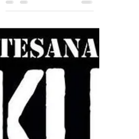
DUBTRONIK STUDIO presenta: “DUB
MEETING LYRICS“ EPISODIO 1 “PUNTAPIE
INICIAL“. El dub y las líricas se encuentran en
“Dubtronik Studio“...