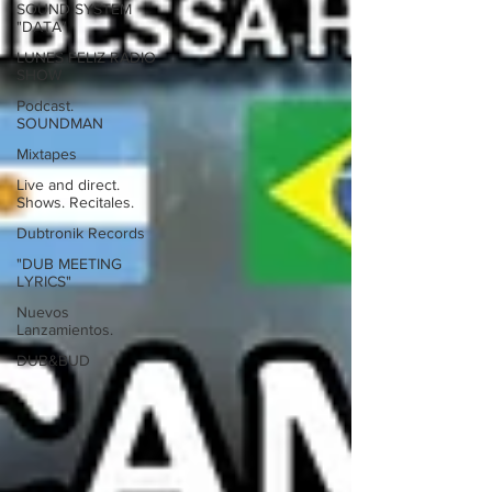
SOUND SYSTEM
"DATA"
LUNES FELIZ RADIO
SHOW
Podcast.
SOUNDMAN
Mixtapes
Live and direct.
Shows. Recitales.
Dubtronik Records
"DUB MEETING
LYRICS"
Nuevos
Lanzamientos.
DUB&BUD