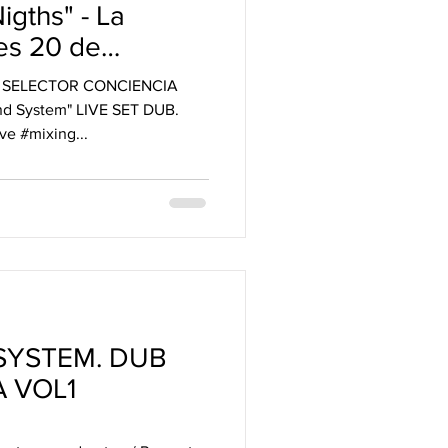
gths" - La
es 20 de
PASS
s. SELECTOR CONCIENCIA
 LIVE SET DUB.
e #mixing...
SYSTEM. DUB
 VOL1