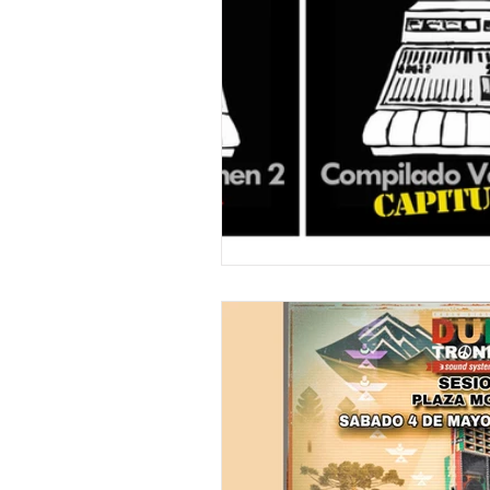
"DUB MEETING LYRICS"
Nue