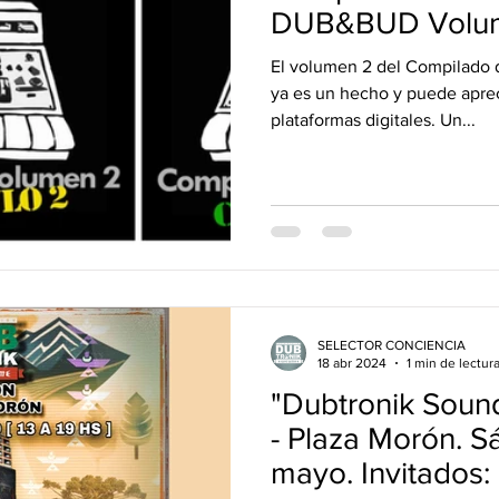
vos Lanzamientos.
DUB&BUD
DUB&BUD Volu
El volumen 2 del Compilado de varios artistas DUB & BUD
ya es un hecho y puede aprec
plataformas digitales. Un...
SELECTOR CONCIENCIA
18 abr 2024
1 min de lectur
"Dubtronik Soun
- Plaza Morón. 
mayo. Invitados: