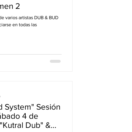
men 2
iarse en todas las
a
d System" Sesión
Sábado 4 de
 "Kutral Dub" &