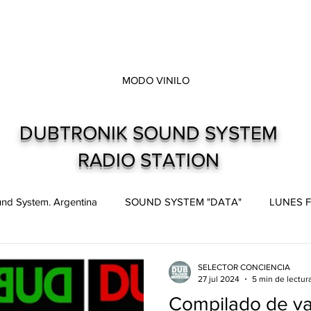
MODO VINILO
DUBTRONIK SOUND SYSTEM
RADIO STATION
nd System. Argentina
SOUND SYSTEM "DATA"
LUNES F
pes
Live and direct. Shows. Recitales.
Dubtronik Records
SELECTOR CONCIENCIA
27 jul 2024
5 min de lectur
Compilado de var