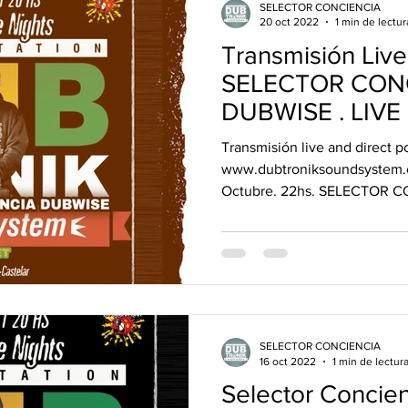
SELECTOR CONCIENCIA
20 oct 2022
1 min de lectur
Transmisión Live
SELECTOR CON
DUBWISE . LIVE SET DUB desde
LA CUCHA BAR.
Transmisión live and direct p
www.dubtroniksoundsystem.
Octubre. 22hs. SELECTOR 
"Dubtronik...
SELECTOR CONCIENCIA
16 oct 2022
1 min de lectur
Selector Concie