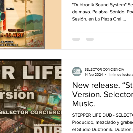
"JJ ART" [ Chile ]
"Dubtronik Sound System" Se
de mayo. Palabra. Sónido. P
Sesión. en La Plaza Gral....
SELECTOR CONCIENCIA
14 feb 2024
1 min de lectur
New release. “Step
Version. Selecto
Music.
STEPPER LIFE DUB - SELE
Producido, mezclado y graba
el Studio Dubtronik. Dubtronik