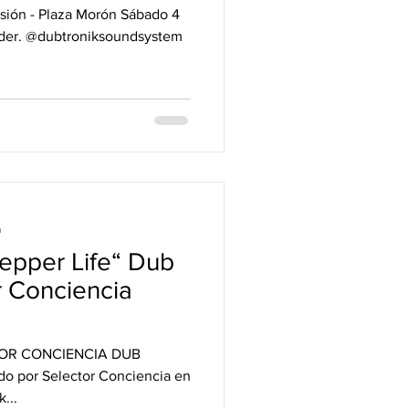
sión - Plaza Morón Sábado 4
oder. @dubtroniksoundsystem
a
per Life“ Dub
r Conciencia
CTOR CONCIENCIA DUB
do por Selector Conciencia en
...