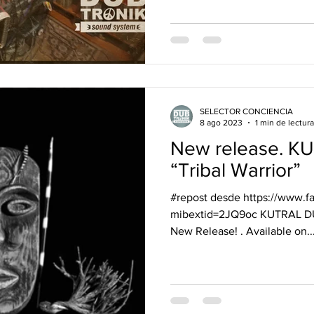
SELECTOR CONCIENCIA
8 ago 2023
1 min de lectura
New release. K
“Tribal Warrior”
#repost desde https://www.
mibextid=2JQ9oc KUTRAL DUB 
New Release! . Available on..