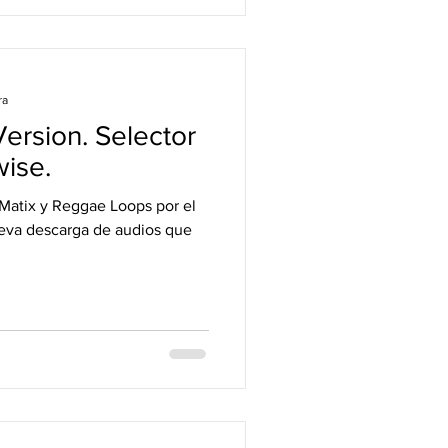
ra
Version. Selector
ise.
bMatix y Reggae Loops por el
nueva descarga de audios que