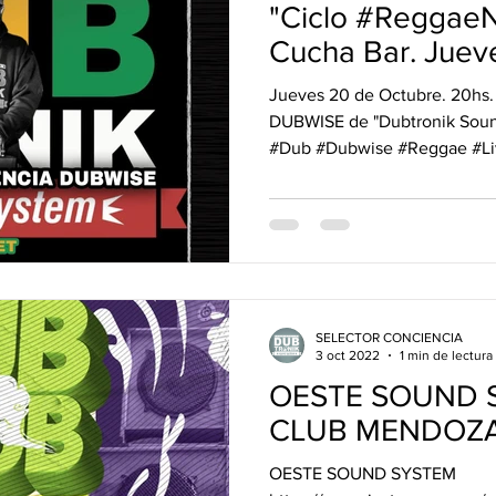
"Ciclo #ReggaeNi
Cucha Bar. Juev
Octubre. FREE 
Jueves 20 de Octubre. 20h
DUBWISE de "Dubtronik Sound System"
#Dub #Dubwise #Reggae #Liv
SELECTOR CONCIENCIA
3 oct 2022
1 min de lectura
OESTE SOUND 
CLUB MENDOZA
OESTE SOUND SYSTEM