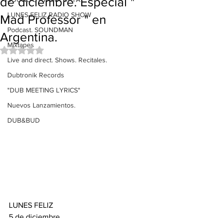
de diciembre. Especial "
LUNES FELIZ RADIO SHOW
Mad Professor " en
Podcast. SOUNDMAN
Argentina.
Mixtapes
Obtuvo NaN de 5 estrellas.
Live and direct. Shows. Recitales.
Dubtronik Records
"DUB MEETING LYRICS"
Nuevos Lanzamientos.
DUB&BUD
LUNES FELIZ
5 de diciembre