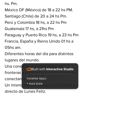
hs. Pm.
México DF (México) de 18 a 22 hs PM.
Santiago (Chile) de 20 a 24 hs Pm.
Perú y Colombia 18 hs, a 22 hs Pm
Guatemala 17 hs, a 21hs Pm
Paraguay y Puerto Rico 19 hs, a 23 hs Pm
Francia, España y Reino Unido 01 hs a 
05hs am.
Diferentes horas del día para distintos 
lugares del mundo.
Una conexión que derrumba las 
Built with
Interactive Studio
fronteras y viaja a través de la net para 
conectarnos.
Installed Apps:
• Aura Suite
Un mismo momento para vivir el vivo y 
directo de Lunes Feliz.
#argentina
#music
#dub
#dubwise
dubbing
#mixing
#mixdub
dub
#dubbing
dubber
RadioShow
dubwise
#dubmaster
dubmaster
MAD PROFESSOR
Ariwa
ARIWA SOJNDS