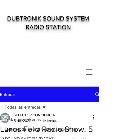
DUBTRONIK SOUND SYSTEM
RADIO STATION
Entrada
Todas las entradas
SELECTOR CONCIENCIA
Todas las entradas
5 dic 2022
1 min de lectura
Lunes Feliz Radio Show. 5
Eventos de Sound System. Argentina
SOUND SYSTEM "DATA"