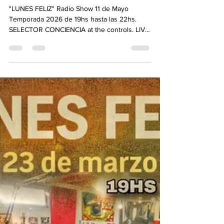
de mayo. Temporada 2026
"LUNES FELIZ" Radio Show 11 de Mayo
Temporada 2026 de 19hs hasta las 22hs.
SELECTOR CONCIENCIA at the controls. LIVE
Link: https://www.dubtroniksoundsystem.com
💚💛❤ One Love ❤💛💚 TE INVITAMOS A
CONECTAR¡¡ SINTONIZAR¡¡¡ ESCUCHAR¡¡¡
WWW.DUBTRONIKSOUNDSYSTEM.COM -------
-------------------------------------------------------------------
Todos los lunes de 19 a 22 hs por la
Dubtronik.