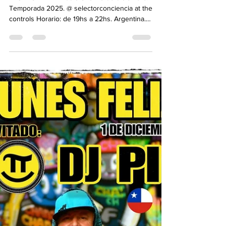
Lunes Feliz Radio Show. 8 de
diciembre. Temporada 2025.
" LUNES FELIZ " Radio Show 8 de diciembre.
Temporada 2025. @ selectorconciencia at the
controls Horario: de 19hs a 22hs. Argentina.
Lunes Feliz por " Dubtronik Sound System
Radio Station " LIVE Link:
https://www.dubtroniksoundsystem.com 💚💛
❤ One Love ❤💛💚 TE INVITAMOS A
CONECTAR¡¡ SINTONIZAR¡¡¡ ESCUCHAR¡¡¡
WWW.DUBTRONIKSOUNDSYSTEM.COM -------
-----------------------------