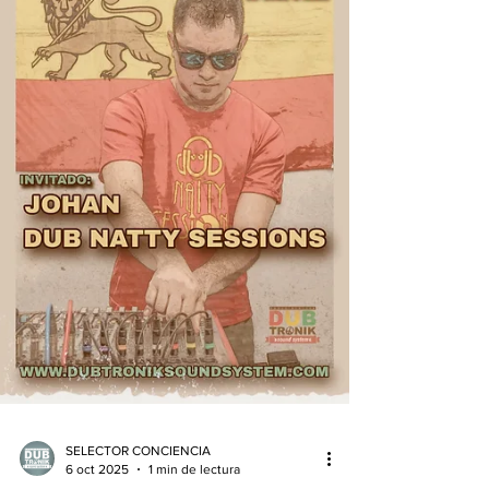
SOUND " Entrevista + Radio Show.
@selectorconciencia at the controls Horario:
de 19hs a 22hs. Argentina. Lunes Feliz por
"Dubtronik Sound System Radio Station" LIVE
Link: https://www.dubtroniksoundsystem.com
💚💛❤ One Love ❤💛💚 TE INVITAMOS A
CONECTAR¡¡ SINTONIZAR¡¡¡ ESCUCHAR¡¡¡
WWW.DUBTRONIKSOU