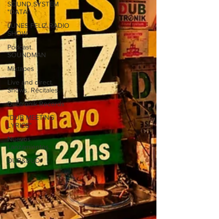
SOUND SYSTEM
"DATA"
LUNES FELIZ RADIO
SHOW
Podcast.
SOUNDMAN
Mixtapes
Live and direct.
Shows. Recitales.
Dubtronik Records
"DUB MEETING
LYRICS"
Nuevos
Lanzamientos.
DUB&BUD