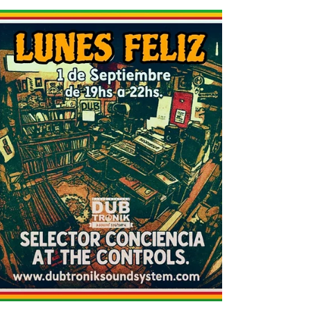
8 sept 2025
1 min de lectura
"Lunes Feliz Radio Show" - 8
de septiembre - Invitado:
"Turi Rastaman"
"LUNES FELIZ" Radio Show . 8 de septiembre.
Temporada 2025 Invitado: "TURI RASTAMAN"
...