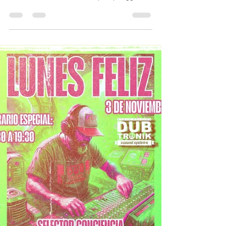
2025. Invitado : "DJ PI"
(Chile).
" LUNES FELIZ " Radio Show 1 de diciembre.
Temporada2025. Invitado: directamente
desde "Chile", Old School Hip Hop reggae
Deejay, Edgardo Palma aka " Dj Pi ", Mix
Master Pi or Don Dada Pi , Turntablist & Party
Rocker! Selector en Illuminaty sound crew
(Suiza). Graphic Designer & Party Promoter!
Snowboard Addict & Cat Lover! @
selectorconciencia at the controls Horario
esp