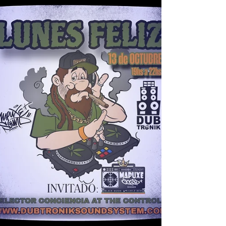
" LUNES FELIZ " Radio Show 3 de noviembre.
Temporada 2025. @ selectorconciencia at the
controls Horario especial : de 17:30hs a
19:30hs. Argentina. Lunes Feliz por
"Dubtronik Sound System Radio Station" LIVE
Link: https://www.dubtroniksoundsystem.com
💚💛❤ One Love ❤💛💚 TE INVITAMOS A
CONECTAR¡¡ SINTONIZAR¡¡¡ ESCUCHAR¡¡¡
WWW.DUBTRONIKSOUNDSYSTEM.COM -------
------------------