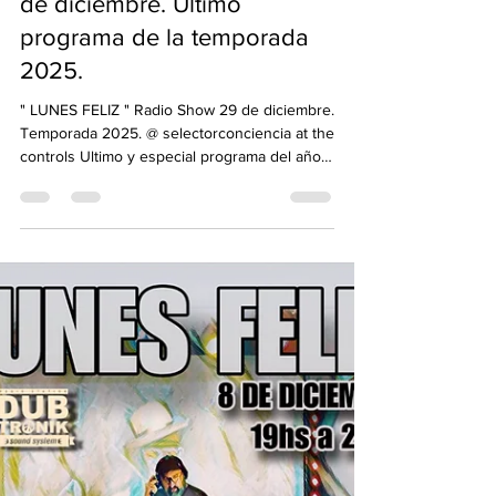
29 dic 2025
1 min de lectura
Lunes Feliz Radio Show. 29
de diciembre. Ultimo
programa de la temporada
2025.
" LUNES FELIZ " Radio Show 29 de diciembre.
Temporada 2025. @ selectorconciencia at the
controls Ultimo y especial programa del año.
Terminamos la temporada 2025 con tres
horas de puro dub. Entre vinilos y mezcla
dub en vivo. Volveremos en Marzo para la
temporada 2026. Salud y Felices Fiestas!!!
Horario: de 19hs a 22hs. Argentina. Lunes
Feliz por " Dubtronik Sound System Radio