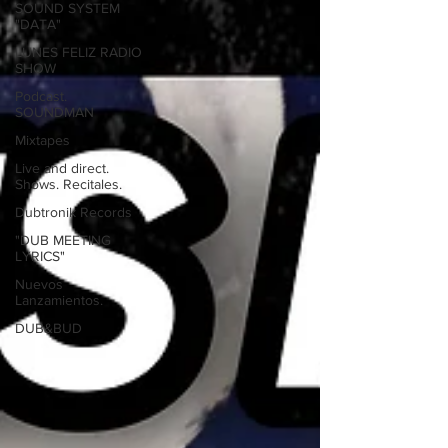
SOUND SYSTEM
"DATA"
LUNES FELIZ RADIO
SHOW
Podcast.
SOUNDMAN
Mixtapes
Live and direct.
Shows. Recitales.
Dubtronik Records
"DUB MEETING
LYRICS"
Nuevos
Lanzamientos.
DUB&BUD