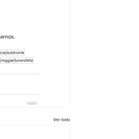
tarnos.
cia
dubtronik
reggae
lunesfeliz
Ver todo