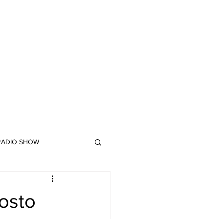
 RADIO SHOW
"DUB MEETING LYRICS"
gosto