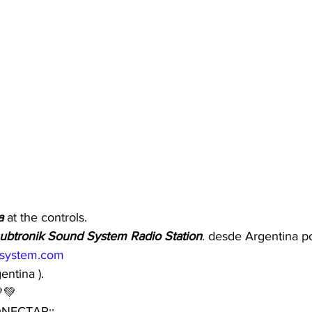
a
 at the controls.
btronik Sound System Radio Station
. desde Argentina po
system.com
ntina ).
💚
NECTAR¡¡