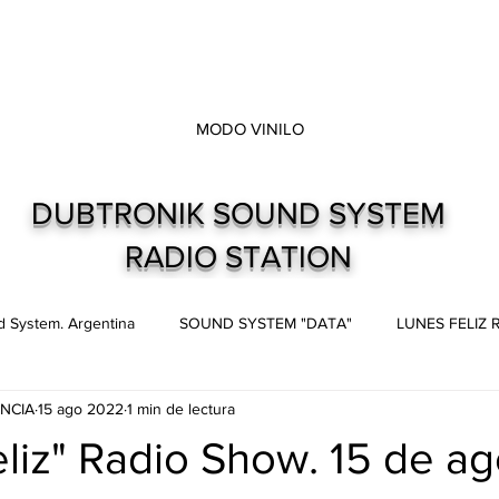
MODO VINILO
DUBTRONIK SOUND SYSTEM
RADIO STATION
 System. Argentina
SOUND SYSTEM "DATA"
LUNES FELIZ
NCIA
15 ago 2022
1 min de lectura
s
Live and direct. Shows. Recitales.
Dubtronik Records
liz" Radio Show. 15 de a