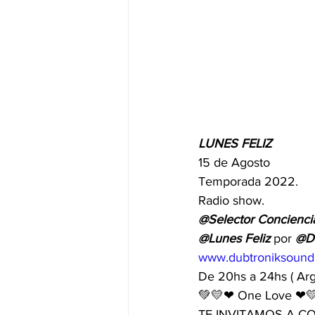
LUNES FELIZ
15 de Agosto
Temporada 2022.
Radio show.
@Selector Concienci
@Lunes Feliz
 por 
@Du
www.dubtroniksound
De 20hs a 24hs ( Arge
💚💛❤ One Love ❤
TE INVITAMOS A CO