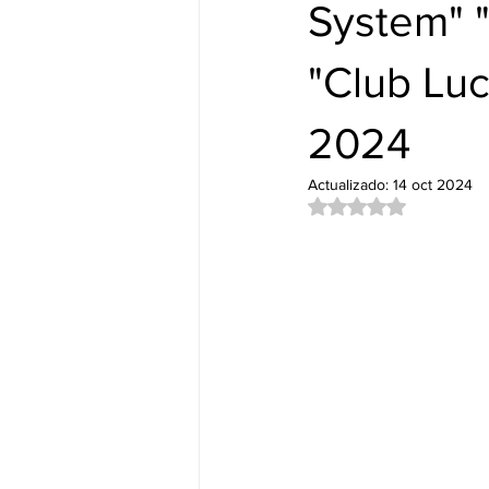
Nuevos Lanzamientos.
DUB&
System" 
"Club Luc
2024
Actualizado:
14 oct 2024
Obtuvo NaN de 5 es