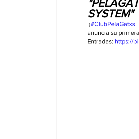
"PELAGAT
SYSTEM" 
 ¡
#ClubPelaGatxs
anuncia su primera
Entradas: 
https://