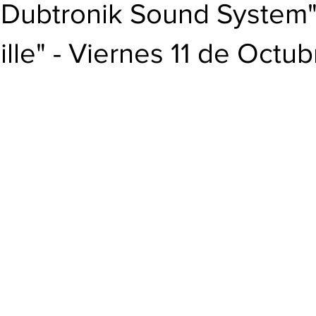
BUD
"Dubtronik Sound System"
ille" - Viernes 11 de Octub
trellas.