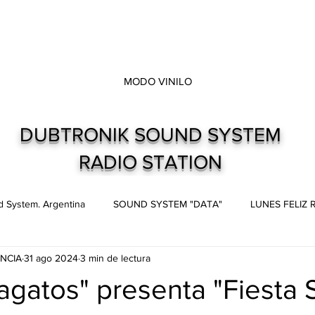
MODO VINILO
DUBTRONIK SOUND SYSTEM
RADIO STATION
 System. Argentina
SOUND SYSTEM "DATA"
LUNES FELIZ
NCIA
31 ago 2024
3 min de lectura
s
Live and direct. Shows. Recitales.
Dubtronik Records
agatos" presenta "Fiesta