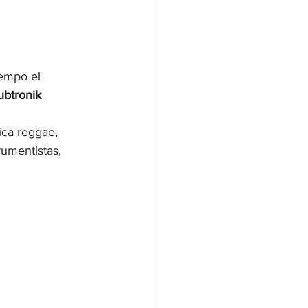
empo el 
btronik 
ica reggae, 
rumentistas, 