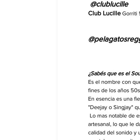
 @clublucille
Club Lucille
Gorriti
@pelagatosregg
¿Sabés que es el S
Es el nombre con que
fines de los años 50s
En esencia es una fie
"Deejay o Singjay" q
 Lo mas notable de es
artesanal, lo que le
calidad del sonido y 