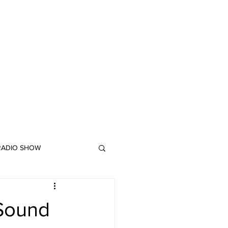
 RADIO SHOW
"DUB MEETING LYRICS"
 Sound