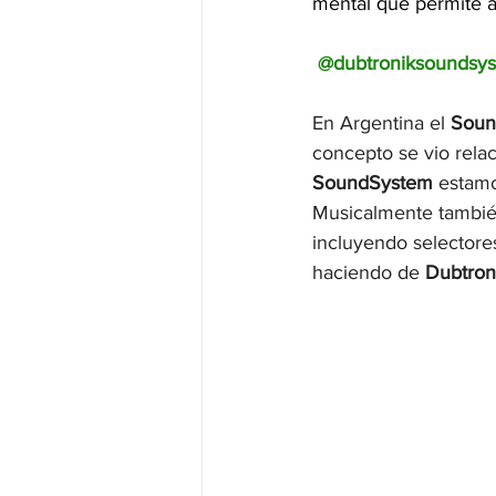
mental que permite al
@dubtroniksoundsy
En Argentina el 
Soun
concepto se vio relac
SoundSystem
 estamo
Musicalmente también
incluyendo selectores
haciendo de 
Dubtron