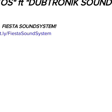
OS" ft "DUBTRONIK SOUND
 
FIESTA SOUNDSYSTEM!
bit.ly/FiestaSoundSystem