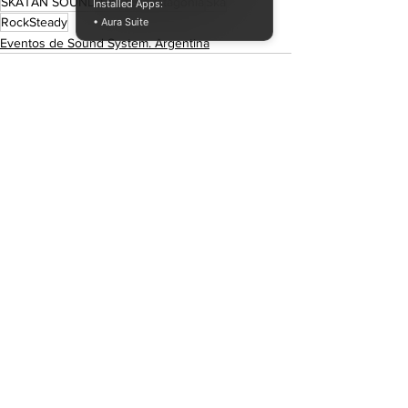
SKATAN SOUND SYSTEM
Patagonia
Ska
Installed Apps:
RockSteady
• Aura Suite
Eventos de Sound System. Argentina
Ver todo
Entradas recientes