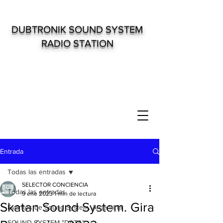
DUBTRONIK SOUND SYSTEM
RADIO STATION
Entrada
Todas las entradas
SELECTOR CONCIENCIA
Todas las entradas
9 ene 2023
1 min de lectura
Skatan Sound System. Gira
Eventos de Sound System. Argentina
SOUND SYSTEM "DATA"