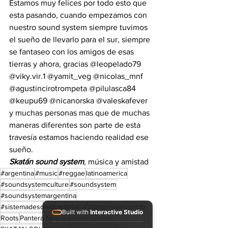
Estamos muy felices por todo esto que 
esta pasando, cuando empezamos con 
nuestro sound system siempre tuvimos 
el sueño de llevarlo para el sur, siempre 
se fantaseo con los amigos de esas 
tierras y ahora, gracias @leopelado79 
@viky.vir.1 @yamit_veg @nicolas_mnf 
@agustincirotrompeta @pilulasca84 
@keupu69 @nicanorska @valeskafever 
y muchas personas mas que de muchas 
maneras diferentes son parte de esta 
travesía estamos haciendo realidad ese 
sueño.
Skatán sound system
, música y amistad
#argentina
#music
#reggae
latinoamerica
#soundsystemculture
#soundsystem
#soundsystemargentina
#sistemadesonidoartesanal
#sistemadesonido
Built with
Interactive Studio
Roots
Pantera Negra Sound System