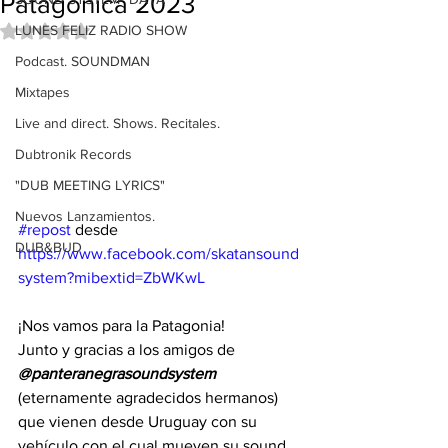
Patagónica 2023
LUNES FELIZ RADIO SHOW
Obtuvo NaN de 5 estrellas.
Podcast. SOUNDMAN
Mixtapes
Live and direct. Shows. Recitales.
Dubtronik Records
"DUB MEETING LYRICS"
Nuevos Lanzamientos.
#repost
 desde 
DUB&BUD
https://www.facebook.com/skatansound
system?mibextid=ZbWKwL
¡Nos vamos para la Patagonia!
Junto y gracias a los amigos de 
@panteranegrasoundsystem
(eternamente agradecidos hermanos) 
que vienen desde Uruguay con su 
vehículo con el cual mueven su sound 