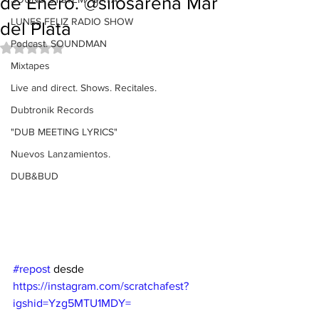
de Enero. @silosarena Mar
LUNES FELIZ RADIO SHOW
del Plata
Podcast. SOUNDMAN
Obtuvo NaN de 5 estrellas.
Mixtapes
Live and direct. Shows. Recitales.
Dubtronik Records
"DUB MEETING LYRICS"
Nuevos Lanzamientos.
DUB&BUD
#repost
 desde 
https://instagram.com/scratchafest?
igshid=Yzg5MTU1MDY=