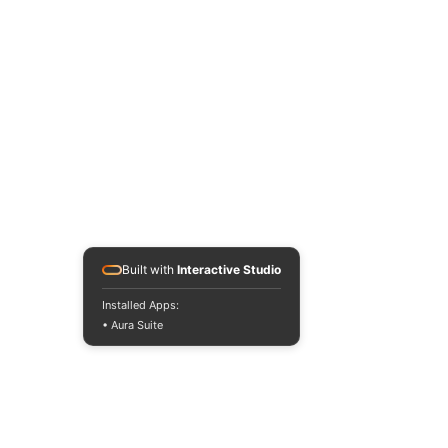
Built with
Interactive Studio
Installed Apps:
• Aura Suite
#argentina
#music
#reggae
latinoamerica
#dub
#soundsystemculture
live
#soundsystem
#soundsystemargentina
#sistemadesonidoartesanal
#sistemadesonido