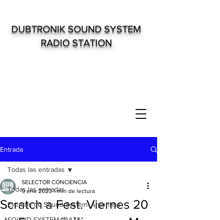
DUBTRONIK SOUND SYSTEM
RADIO STATION
Entrada
Todas las entradas
SELECTOR CONCIENCIA
Todas las entradas
9 ene 2023
1 min de lectura
Scratch a Fest. Viernes 20
Eventos de Sound System. Argentina
SOUND SYSTEM "DATA"