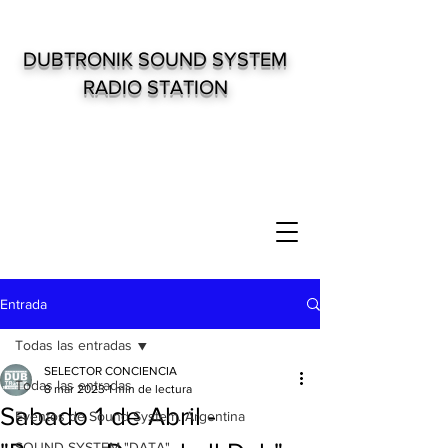
DUBTRONIK SOUND SYSTEM
RADIO STATION
Entrada
Todas las entradas
SELECTOR CONCIENCIA
Todas las entradas
8 mar 2023
1 min de lectura
Sabado 1 de Abril -
Eventos de Sound System. Argentina
SOUND SYSTEM "DATA"