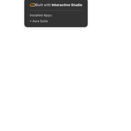
Built with
Interactive Studio
Installed Apps:
• Aura Suite
#music
#reggae
latinoamerica
#dub
#dubwise
#selectorconciencia
#selector
dubbing
#mixing
#mixdub
dub
#dubbing
Rasta
direct
#vinyls
dubber
dubwise
#dubmaster
Roots
#deejays
#deejaystyle
reggae
rap
musicaurbana
oskart
Rastafari
dubmaster
Turi Rastaman
Raices y Cultura Crew
SoundBoy Gonzalito