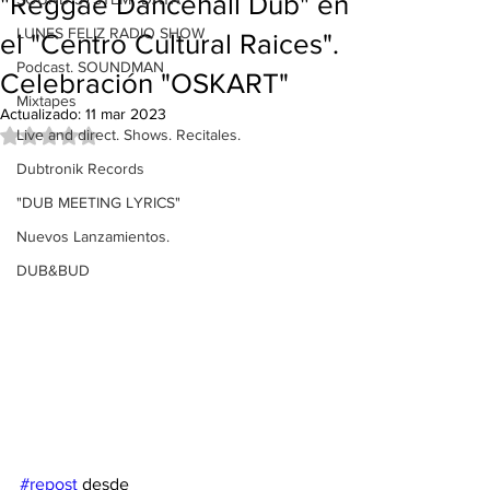
"Reggae Dancehall Dub" en
LUNES FELIZ RADIO SHOW
el "Centro Cultural Raices".
Podcast. SOUNDMAN
Celebración "OSKART"
Mixtapes
Actualizado:
11 mar 2023
Live and direct. Shows. Recitales.
Obtuvo NaN de 5 estrellas.
Dubtronik Records
"DUB MEETING LYRICS"
Nuevos Lanzamientos.
DUB&BUD
#repost
 desde 