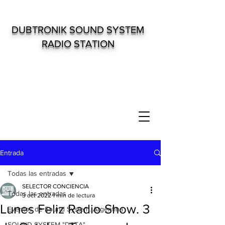
DUBTRONIK SOUND SYSTEM
RADIO STATION
Entrada
Todas las entradas
SELECTOR CONCIENCIA
Todas las entradas
3 oct 2022
1 min de lectura
Lunes Feliz Radio Show. 3
Eventos de Sound System. Argentina
SOUND SYSTEM "DATA"