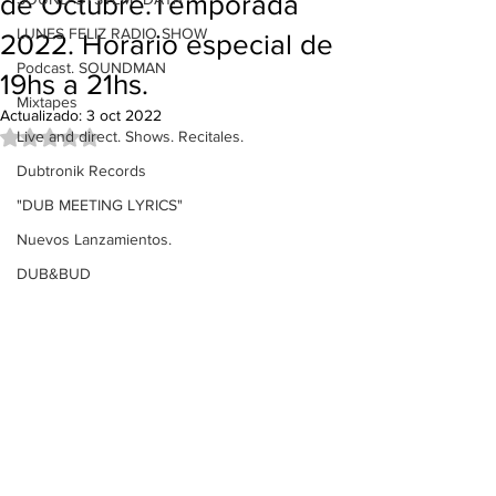
de Octubre.Temporada
LUNES FELIZ RADIO SHOW
2022. Horario especial de
Podcast. SOUNDMAN
19hs a 21hs.
Mixtapes
Actualizado:
3 oct 2022
Live and direct. Shows. Recitales.
Obtuvo NaN de 5 estrellas.
Dubtronik Records
"DUB MEETING LYRICS"
Nuevos Lanzamientos.
DUB&BUD