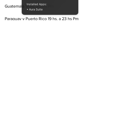
Installed Apps:
Guatemala 17 hs, a 21hs Pm
• Aura Suite
Paraguay y Puerto Rico 19 hs, a 23 hs Pm
Francia, España y Reino Unido 01 hs a 
05hs am.
Diferentes horas del día para distintos 
lugares del mundo.
Una conexión que derrumba las 
fronteras y viaja a través de la net para 
conectarnos.
#argentina
#music
#reggae
latinoamerica
#dub
#soundsystemculture
live
#dubwise
#selectorconciencia
dubtronik
#selector
dubbing
Radio
new music
direct
#bassmusic
RadioShow
LUNES FELIZ RADIO SHOW