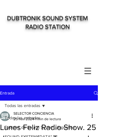
DUBTRONIK SOUND SYSTEM
RADIO STATION
Entrada
Todas las entradas
SELECTOR CONCIENCIA
Todas las entradas
25 nov 2024
1 min de lectura
Lunes Feliz Radio Show. 25
Eventos de Sound System. Argentina
SOUND SYSTEM "DATA"