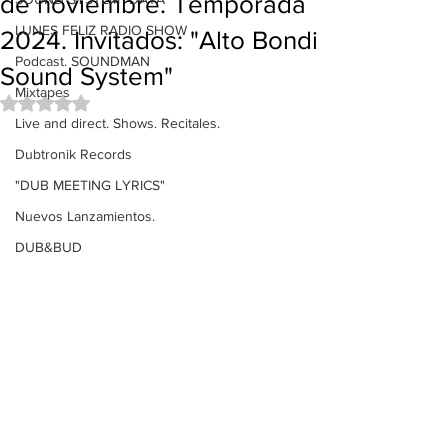
de noviembre. Temporada
LUNES FELIZ RADIO SHOW
2024. Invitados: "Alto Bondi
Podcast. SOUNDMAN
Sound System"
Mixtapes
Obtuvo NaN de 5 estrellas.
Live and direct. Shows. Recitales.
Dubtronik Records
"DUB MEETING LYRICS"
Nuevos Lanzamientos.
DUB&BUD