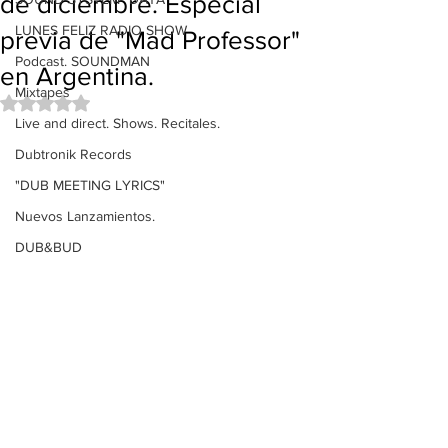
de diciembre. Especial
LUNES FELIZ RADIO SHOW
previa de "Mad Professor"
Podcast. SOUNDMAN
en Argentina.
Mixtapes
Obtuvo NaN de 5 estrellas.
Live and direct. Shows. Recitales.
Dubtronik Records
"DUB MEETING LYRICS"
Nuevos Lanzamientos.
DUB&BUD