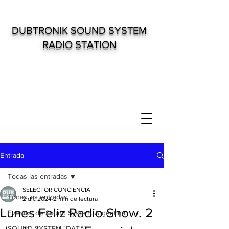
DUBTRONIK SOUND SYSTEM
RADIO STATION
Entrada
Todas las entradas
SELECTOR CONCIENCIA
Todas las entradas
2 dic 2024
2 min de lectura
Lunes Feliz Radio Show. 2
Eventos de Sound System. Argentina
SOUND SYSTEM "DATA"