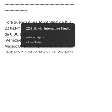
--------------------------------------------------------
------------------ 
Hora Buenos Aires. (Argentina) de 19 a 
22 hs.Pm. Madrid (España) en trasnoche 
Built with
Interactive Studio
de 0:00 a 3:00 hs. Am. Caracas 
Installed Apps:
(Venezuela) de 17:30 a 20:30 hs. Pm. 
• Aura Suite
México DF (México) de 17 a 20 hs. Pm. 
Santiago (Chile) de 19 a 22 hs. Pm. Perú 
y Colombia de 17 a 20 hs. Pm. 
Guatemala de 16 a 19hs. Pm. Paraguay y 
Puerto Rico de 18 a 21 hs. Pm. Francia, 
España y Reino Unido de 00 a 03hs. 
Am. 
Diferentes horas del día para distintos 
lugares del mundo. Una conexión que 
derrumba las fronteras y viaja a través 