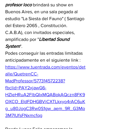
profesor
loco
 brindará su show en 
Buenos Aires, en una sala pegada al 
estudio "La Siesta del Fauno" ( Santiago 
del Estero 2065 , Constitución. 
C.A.B.A), con invitados especiales,  
amplificado por "
Libertad
Sound
System
".
Podes conseguir las entradas limitadas 
anticipadamente en el siguiente link : 
https://www.tuentrada.com/eventos/det
alle/QuetrenCC-
MadProfessor/577314572238?
fbclid=PAY2xjawG6-
HZleHRuA2FlbQIxMQABpkAQczn8FK9
OXCO_EIdFDHGBViCXTLkxyo4rAC6uK
g_u80JogC3Rw0S1gw_aem_9R_G3Mp
3M7IUfsFNxmcfqg