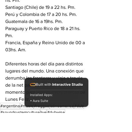
hs. Pm. 
Santiago (Chile) de 19 a 22 hs. Pm. 
Perú y Colombia de 17 a 20 hs. Pm. 
Guatemala de 16 a 19hs. Pm. 
Paraguay y Puerto Rico de 18 a 21 hs. 
Pm. 
Francia, España y Reino Unido de 00 a 
03hs. Am. 
Diferentes horas del día para distintos 
lugares del mundo. Una conexión que 
derrumba las fronteras y viaja a través 
Built with
Interactive Studio
de la net para conectarnos. Un mismo 
momento para vivir el vivo y directo de 
Installed Apps:
Lunes Feliz.
• Aura Suite
#argentina
#music
#reggae
latinoamerica
#dub
#soundsystemculture
live
#dubwise
#selectorconciencia
dubtronik
#selector
dubbing
Radio
#mixing
#dubbing
Rasta
direct
#vinyls
RadioShow
dubwise
Roots
Lunes Feliz