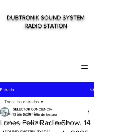
DUBTRONIK SOUND SYSTEM
RADIO STATION
Entrada
Todas las entradas
SELECTOR CONCIENCIA
Todas las entradas
13 abr 2025
1 min de lectura
Lunes Feliz Radio Show. 14
Eventos de Sound System. Argentina
SOUND SYSTEM "DATA"