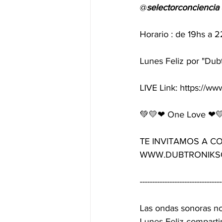
@
selectorconciencia
Horario : de 19hs a 
Lunes Feliz por "Dub
LIVE Link: https://w
💚💛❤ One Love ❤
TE INVITAMOS A CON
WWW.DUBTRONIKS
---------------------------------
Las ondas sonoras no
Lunes Feliz compartir