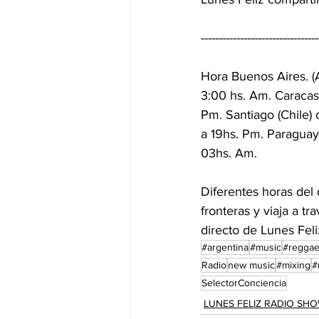
---------------------------------
Hora Buenos Aires. (
3:00 hs. Am. Caracas
Pm. Santiago (Chile)
a 19hs. Pm. Paraguay
03hs. Am. 
Diferentes horas del
fronteras y viaja a t
directo de Lunes Feli
#argentina
#music
#regga
Radio
new music
#mixing
#
SelectorConciencia
LUNES FELIZ RADIO SH