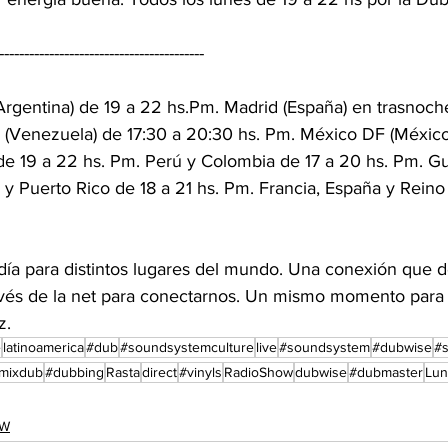
----------------------------------------- 
Argentina) de 19 a 22 hs.Pm. Madrid (España) en trasnoch
 (Venezuela) de 17:30 a 20:30 hs. Pm. México DF (México)
 de 19 a 22 hs. Pm. Perú y Colombia de 17 a 20 hs. Pm. G
 y Puerto Rico de 18 a 21 hs. Pm. Francia, España y Rein
 día para distintos lugares del mundo. Una conexión que 
ravés de la net para conectarnos. Un mismo momento para vi
z.
e
latinoamerica
#dub
#soundsystemculture
live
#soundsystem
#dubwise
#s
mixdub
#dubbing
Rasta
direct
#vinyls
RadioShow
dubwise
#dubmaster
Lun
OW