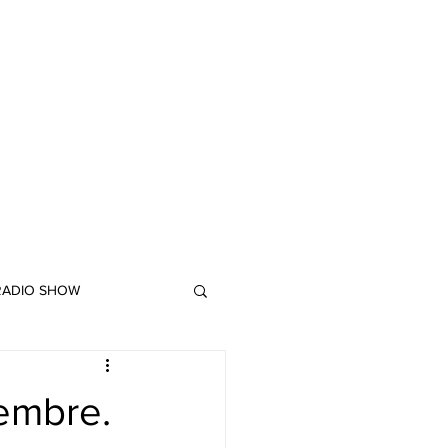
 RADIO SHOW
"DUB MEETING LYRICS"
iembre.