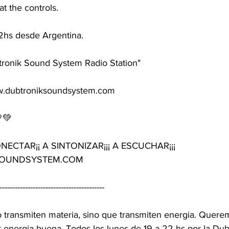
 at the controls. 
22hs desde Argentina. 
tronik Sound System Radio Station" 
ww.dubtroniksoundsystem.com 
💚 
ECTAR¡¡ A SINTONIZAR¡¡¡ A ESCUCHAR¡¡¡ 
OUNDSYSTEM.COM 
----------------------------------------- 
 transmiten materia, sino que transmiten energia. Quer
 energia buena. Todos los lunes de 19 a 22 hs por la Dubt