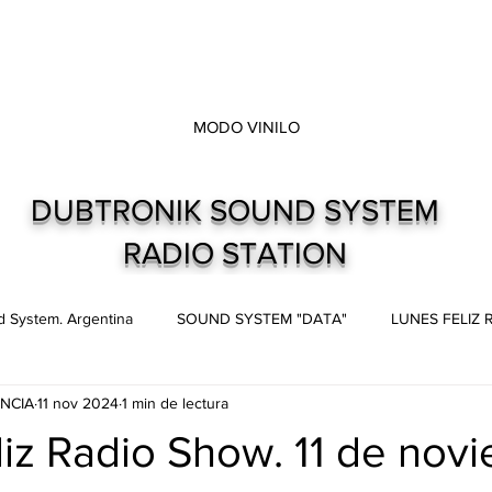
MODO VINILO
DUBTRONIK SOUND SYSTEM
RADIO STATION
 System. Argentina
SOUND SYSTEM "DATA"
LUNES FELIZ
NCIA
11 nov 2024
1 min de lectura
s
Live and direct. Shows. Recitales.
Dubtronik Records
iz Radio Show. 11 de nov