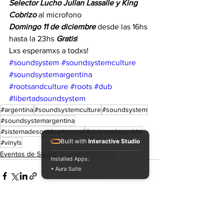
Selector Lucho Julian Lassalle y King 
Cobrizo
 al microfono 
Domingo 11 de diciembre
 desde las 16hs 
hasta la 23hs 
Gratis
!
Lxs esperamxs a todxs!
#soundsystem
#soundsystemculture
#soundsystemargentina
#rootsandculture
#roots
#dub
#libertadsoundsystem
#argentina
#soundsystemculture
#soundsystem
#soundsystemargentina
#sistemadesonidoartesanal
#sistemadesonido
Built with
Interactive Studio
#vinyls
Eventos de Sound System. Argentina
Installed Apps:
• Aura Suite