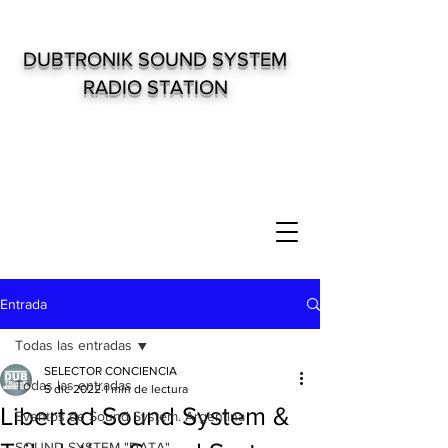
DUBTRONIK SOUND SYSTEM
RADIO STATION
Entrada
Todas las entradas
SELECTOR CONCIENCIA
Todas las entradas
5 dic 2022
1 min de lectura
Libertad Sound System &
Eventos de Sound System. Argentina
SOUND SYSTEM "DATA"