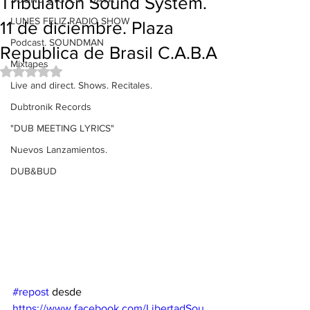
Tribulation Sound System.
LUNES FELIZ RADIO SHOW
11 de diciembre. Plaza
Podcast. SOUNDMAN
Republica de Brasil C.A.B.A
Mixtapes
Obtuvo NaN de 5 estrellas.
Live and direct. Shows. Recitales.
Dubtronik Records
"DUB MEETING LYRICS"
Nuevos Lanzamientos.
DUB&BUD
#repost
 desde 
https://www.facebook.com/LibertadSou