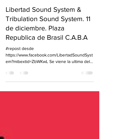
SELECTOR CONCIENCIA
5 dic 2022
1 min de lectura
Libertad Sound System &
Tribulation Sound System. 11
de diciembre. Plaza
Republica de Brasil C.A.B.A
#repost desde
https://www.facebook.com/LibertadSoundSyst
em?mibextid=ZbWKwL Se viene la ultima del
año y queriamos cerrarlo de una manera...