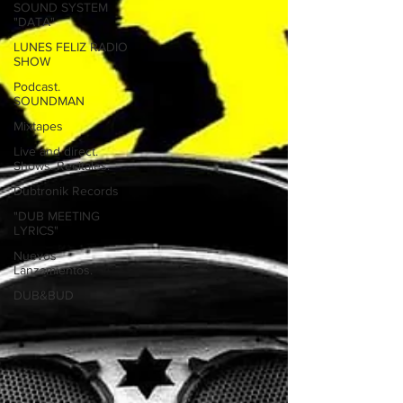
SOUND SYSTEM
"DATA"
LUNES FELIZ RADIO
SHOW
Podcast.
SOUNDMAN
Mixtapes
Live and direct.
Shows. Recitales.
Dubtronik Records
"DUB MEETING
LYRICS"
Nuevos
Lanzamientos.
DUB&BUD