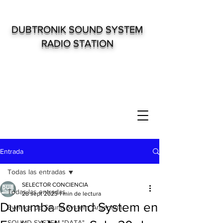
DUBTRONIK SOUND SYSTEM
RADIO STATION
Entrada
Todas las entradas
SELECTOR CONCIENCIA
Todas las entradas
28 sept 2023
1 min de lectura
Dunumba Sound System en
Eventos de Sound System. Argentina
SOUND SYSTEM "DATA"