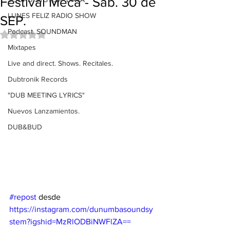
Festival Meca - Sab. 30 de
LUNES FELIZ RADIO SHOW
SEP.
Podcast. SOUNDMAN
Obtuvo NaN de 5 estrellas.
Mixtapes
Live and direct. Shows. Recitales.
Dubtronik Records
"DUB MEETING LYRICS"
Nuevos Lanzamientos.
DUB&BUD
#repost
 desde 
https://instagram.com/dunumbasoundsy
stem?igshid=MzRlODBiNWFlZA==