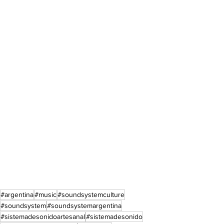
#argentina
#music
#soundsystemculture
#soundsystem
#soundsystemargentina
#sistemadesonidoartesanal
#sistemadesonido