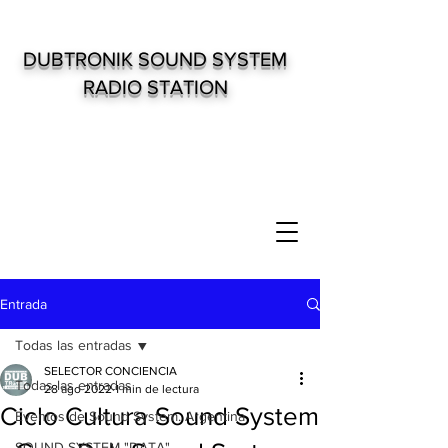
DUBTRONIK SOUND SYSTEM
RADIO STATION
Entrada
Todas las entradas
SELECTOR CONCIENCIA
Todas las entradas
28 ago 2022
1 min de lectura
Ciclo Cultura Sound System
Eventos de Sound System. Argentina
SOUND SYSTEM "DATA"