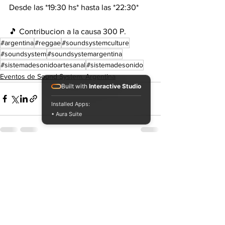
Desde las *19:30 hs* hasta las *22:30*
🎵 Contribucion a la causa 300 P.
#argentina
#reggae
#soundsystemculture
#soundsystem
#soundsystemargentina
#sistemadesonidoartesanal
#sistemadesonido
Eventos de Sound System. Argentina
Built with
Interactive Studio
Installed Apps:
• Aura Suite
Ver todo
Entradas recientes