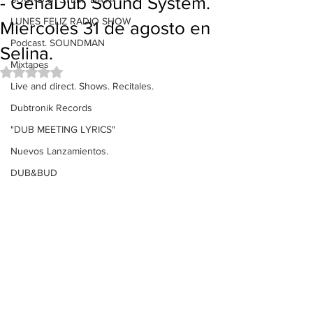
- GenaDub Sound System.
LUNES FELIZ RADIO SHOW
Miercoles 31 de agosto en
Podcast. SOUNDMAN
Selina.
Mixtapes
Obtuvo NaN de 5 estrellas.
Live and direct. Shows. Recitales.
Dubtronik Records
"DUB MEETING LYRICS"
Nuevos Lanzamientos.
DUB&BUD