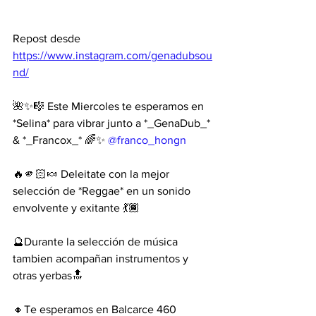
Repost desde 
https://www.instagram.com/genadubsou
nd/
🌺✨🎼 Este Miercoles te esperamos en 
*Selina* para vibrar junto a *_GenaDub_* 
& *_Francox_* 🌈✨ 
@franco_hongn
🔥🫵🏻🍬 Deleitate con la mejor 
selección de *Reggae* en un sonido 
envolvente y exitante 💃🏾
🔮Durante la selección de música 
tambien acompañan instrumentos y 
otras yerbas🔝
🔸Te esperamos en Balcarce 460 