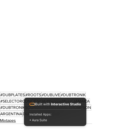
#DUBPLATES
#ROOTS
#DUBLIVE
#DUBTRONIK
#SELECTORCONCIENCIA
#ReggaeMusic
JAMAICA
Built with
Interactive Studio
#DUBTRONIKSOUNDSYSTEM
LINVAL THOMPSON
ARGENTINA
DUBTRONIKSTUDIO
Installed Apps:
Mixtapes
• Aura Suite