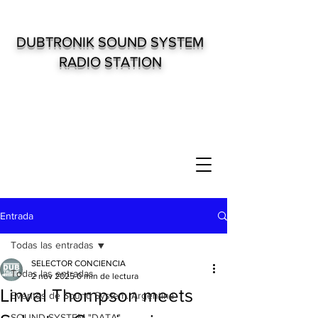
DUBTRONIK SOUND SYSTEM
RADIO STATION
Entrada
Todas las entradas
SELECTOR CONCIENCIA
Todas las entradas
2 nov 2025
0 min de lectura
Linval Thompson meets
Eventos de Sound System. Argentina
SOUND SYSTEM "DATA"