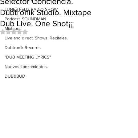
Selector Conciencia.
LUNES FELIZ RADIO SHOW
Dubtronik Studio. Mixtape
Podcast. SOUNDMAN
Dub Live. One Shot¡¡¡
Mixtapes
Obtuvo NaN de 5 estrellas.
Live and direct. Shows. Recitales.
Dubtronik Records
"DUB MEETING LYRICS"
Nuevos Lanzamientos.
DUB&BUD