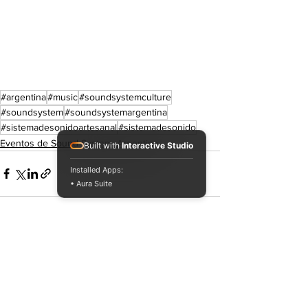
#argentina
#music
#soundsystemculture
#soundsystem
#soundsystemargentina
#sistemadesonidoartesanal
#sistemadesonido
Eventos de Sound System. Argentina
Built with
Interactive Studio
Installed Apps:
• Aura Suite
Ver todo
Entradas recientes