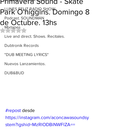
Primavera Sound - Skate
LUNES FELIZ RADIO SHOW
Park O'higgins. Domingo 8
Podcast. SOUNDMAN
de Octubre. 13hs
Mixtapes
Obtuvo NaN de 5 estrellas.
Live and direct. Shows. Recitales.
Dubtronik Records
"DUB MEETING LYRICS"
Nuevos Lanzamientos.
DUB&BUD
#repost
 desde 
https://instagram.com/aconcawasoundsy
stem?igshid=MzRlODBiNWFlZA==