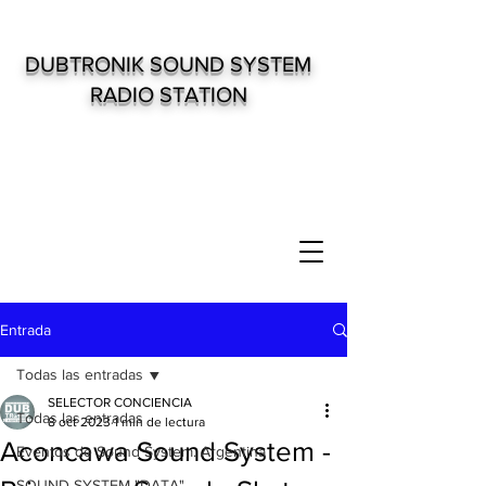
DUBTRONIK SOUND SYSTEM
RADIO STATION
Entrada
Todas las entradas
SELECTOR CONCIENCIA
Todas las entradas
8 oct 2023
1 min de lectura
Aconcawa Sound System -
Eventos de Sound System. Argentina
SOUND SYSTEM "DATA"