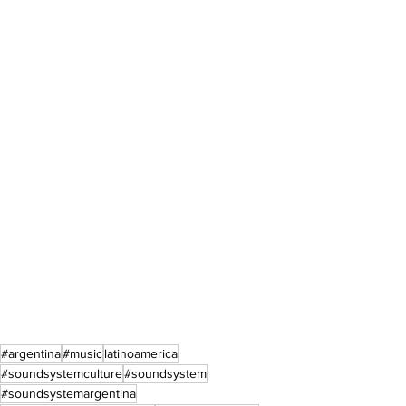
#argentina
#music
latinoamerica
#soundsystemculture
#soundsystem
#soundsystemargentina