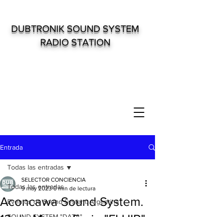
DUBTRONIK SOUND SYSTEM
RADIO STATION
Entrada
Todas las entradas
SELECTOR CONCIENCIA
Todas las entradas
9 may 2023
0 min de lectura
Aconcawa Sound System.
Eventos de Sound System. Argentina
SOUND SYSTEM "DATA"