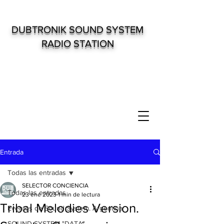
DUBTRONIK SOUND SYSTEM
RADIO STATION
Entrada
Todas las entradas
SELECTOR CONCIENCIA
Todas las entradas
23 ene 2023
1 min de lectura
Tribal Melodies Version.
Eventos de Sound System. Argentina
SOUND SYSTEM "DATA"