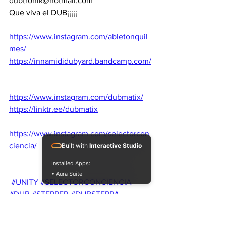
dubtronik@hotmail.com
Que viva el DUB¡¡¡¡¡
https://www.instagram.com/abletonquil
mes/
https://innamididubyard.bandcamp.com/
https://www.instagram.com/dubmatix/
https://linktr.ee/dubmatix
https://www.instagram.com/selectorcon
ciencia/
Built with
Interactive Studio
Installed Apps:
• Aura Suite
#UNITY
#SELECTORCONCIENCIA
#DUB
#STEPPER
#DUBSTEPPA
#ROOTS
#POSITIVEVIBEZ
#DUBMATIX
#DUBTRONIK
#DUBMASTER