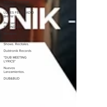
SOUND SYSTEM
"DATA"
LUNES FELIZ RADIO
SHOW
Podcast.
SOUNDMAN
Mixtapes
Live and direct.
Shows. Recitales.
Dubtronik Records
"DUB MEETING
LYRICS"
Nuevos
Lanzamientos.
DUB&BUD