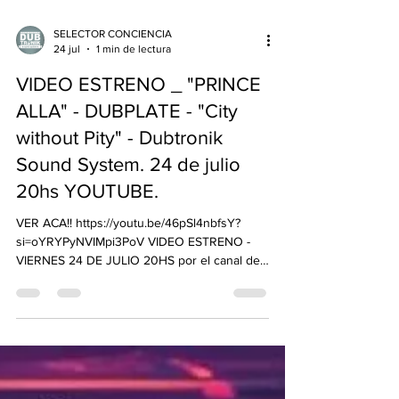
SELECTOR CONCIENCIA
24 jul
1 min de lectura
VIDEO ESTRENO _ "PRINCE
ALLA" - DUBPLATE - "City
without Pity" - Dubtronik
Sound System. 24 de julio
20hs YOUTUBE.
VER ACA!! https://youtu.be/46pSl4nbfsY?
si=oYRYPyNVIMpi3PoV VIDEO ESTRENO -
VIERNES 24 DE JULIO 20HS por el canal de
YOUTUBE @dubtroniksoundsystem4291
PRINCE ALLA – "CITY WITHOUT PITY"
Dubplate para Dubtronik Sound System En
este clásico del roots reggae, Prince Alla
retrata una sociedad donde la indiferencia, la
desigualdad y la falta de compasión dejan a