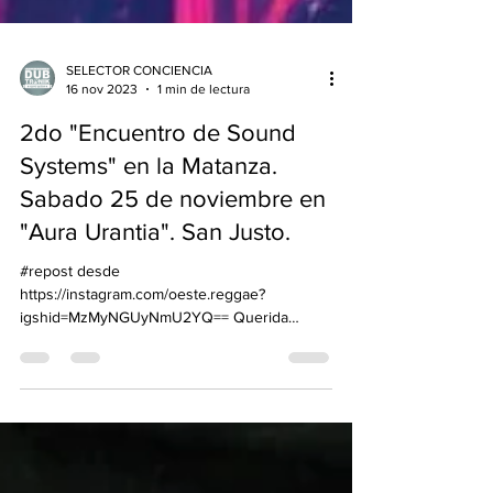
SELECTOR CONCIENCIA
16 nov 2023
1 min de lectura
2do "Encuentro de Sound
Systems" en la Matanza.
Sabado 25 de noviembre en
"Aura Urantia". San Justo.
#repost desde
https://instagram.com/oeste.reggae?
igshid=MzMyNGUyNmU2YQ== Querida
familia!! 📢📢📢 Tenemos la alegría de
anunciar el...