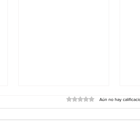
Obtuvo 0 de 5 estrellas.
Aún no hay calificac