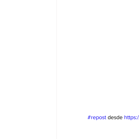
#repost
 desde 
https