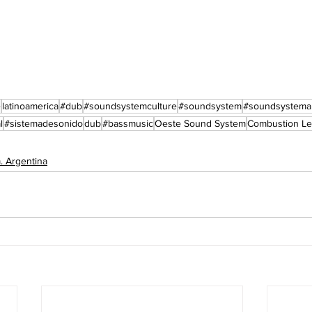
e
latinoamerica
#dub
#soundsystemculture
#soundsystem
#soundsystema
l
#sistemadesonido
dub
#bassmusic
Oeste Sound System
Combustion Le
. Argentina