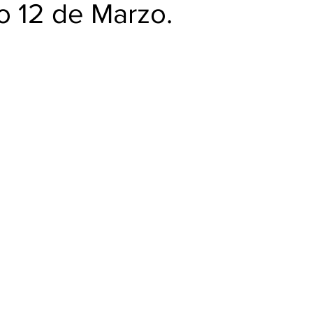
BUD
o 12 de Marzo.
trellas.