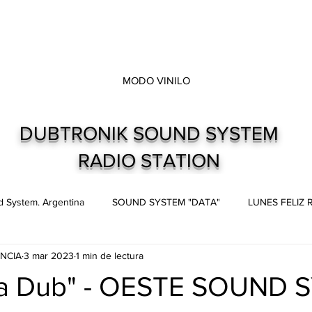
MODO VINILO
DUBTRONIK SOUND SYSTEM
RADIO STATION
 System. Argentina
SOUND SYSTEM "DATA"
LUNES FELIZ
NCIA
3 mar 2023
1 min de lectura
s
Live and direct. Shows. Recitales.
Dubtronik Records
ia Dub" - OESTE SOUND 