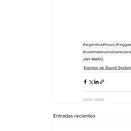
#argentina
#music
#regga
#sistemadesonidoartesana
JAH MARO
Eventos de Sound System
Entradas recientes