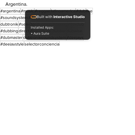
Argentina.
#argentina
#music
#reggae
latinoamerica
#dub
live
Built with
Interactive Studio
#soundsystem
#dubwise
#selectorconciencia
dubtronik
#selector
dubbing
#mixing
#mixdub
Installed Apps:
#dubbing
direct
#bassmusic
dubber
dubwise
• Aura Suite
#dubmaster
dubtroniksoundsystem
#deejays
#deejaystyle
selectorconciencia
Live and direct. Shows. Recitales.
Ver todo
Entradas recientes