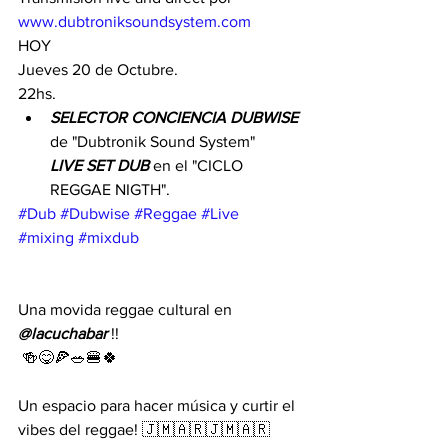
www.dubtroniksoundsystem.com
HOY 
Jueves 20 de Octubre.
22hs.
SELECTOR CONCIENCIA DUBWISE 
de "Dubtronik Sound System"   
LIVE SET DUB
 en el "CICLO 
REGGAE NIGTH".
#Dub
#Dubwise
#Reggae
#Live
#mixing
#mixdub
Una movida reggae cultural en 
@lacuchabar 
!!
 🍻😋🍕🥗🍔🍀
Un espacio para hacer música y curtir el 
vibes del reggae! 🇯🇲🇦🇷🇯🇲🇦🇷