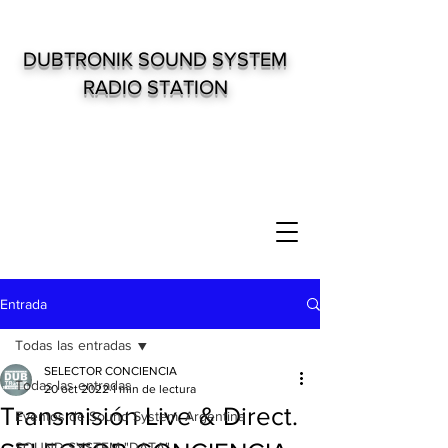
DUBTRONIK SOUND SYSTEM
RADIO STATION
Entrada
Todas las entradas
SELECTOR CONCIENCIA
Todas las entradas
20 oct 2022
1 min de lectura
Transmisión Live & Direct.
Eventos de Sound System. Argentina
SOUND SYSTEM "DATA"