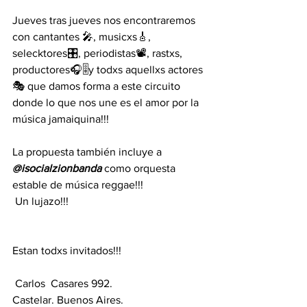
Jueves tras jueves nos encontraremos 
con cantantes 🎤, musicxs🎸, 
selecktores🎛️, periodistas📽️, rastxs, 
productores🎧🎚️y todxs aquellxs actores 
🎭 que damos forma a este circuito 
donde lo que nos une es el amor por la 
música jamaiquina!!! 
La propuesta también incluye a 
@isocialzionbanda
 como orquesta 
estable de música reggae!!!
 Un lujazo!!!
Estan todxs invitados!!!
 Carlos  Casares 992.
Castelar. Buenos Aires.