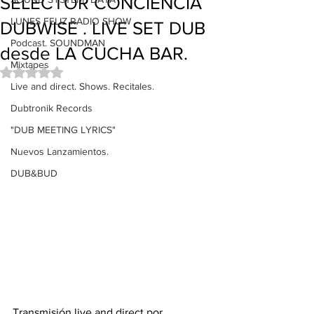
SELECTOR CONCIENCIA
LUNES FELIZ RADIO SHOW
DUBWISE . LIVE SET DUB
Podcast. SOUNDMAN
desde LA CUCHA BAR.
Mixtapes
Obtuvo NaN de 5 estrellas.
Live and direct. Shows. Recitales.
Dubtronik Records
"DUB MEETING LYRICS"
Nuevos Lanzamientos.
DUB&BUD
Transmisión live and direct por 