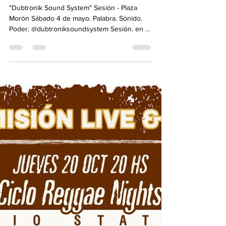
ART" [ Chile ]
"Dubtronik Sound System" Sesión - Plaza
Morón Sábado 4 de mayo. Palabra. Sónido.
Poder. @dubtroniksoundsystem Sesión. en La
Plaza Gral....