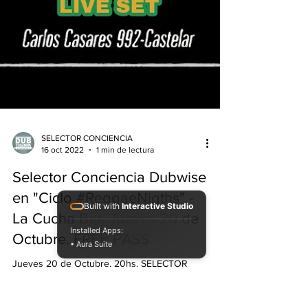
SELECTOR CONCIENCIA
16 oct 2022
1 min de lectura
Built with
Interactive Studio
Selector Conciencia Dubwise
Installed Apps:
• Aura Suite
en "Ciclo #ReggaeNigths" -
La Cucha Bar. Jueves 20 de
Octubre. FREE PASS