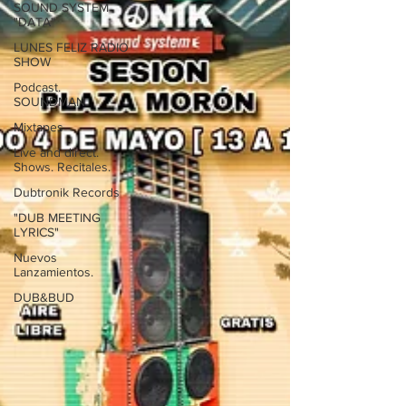
SOUND SYSTEM
"DATA"
LUNES FELIZ RADIO
SHOW
Podcast.
SOUNDMAN
Mixtapes
Live and direct.
Shows. Recitales.
Dubtronik Records
"DUB MEETING
LYRICS"
Nuevos
Lanzamientos.
DUB&BUD