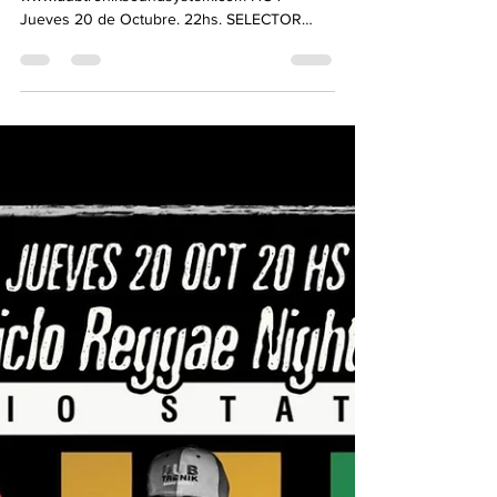
Transmisión live and direct por
www.dubtroniksoundsystem.com HOY
Jueves 20 de Octubre. 22hs. SELECTOR
CONCIENCIA DUBWISE de "Dubtronik...