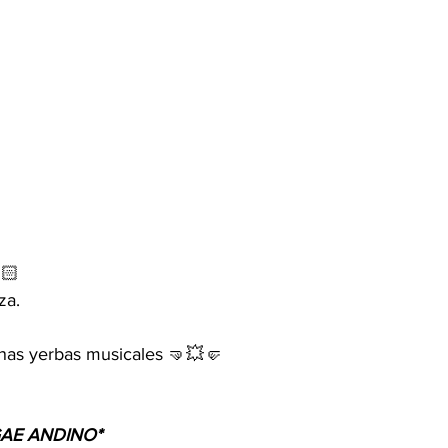
🏻
za. 
as yerbas musicales 🤜💥🤛
AE ANDINO* 