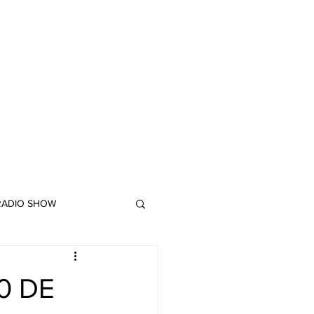
 RADIO SHOW
"DUB MEETING LYRICS"
0 DE