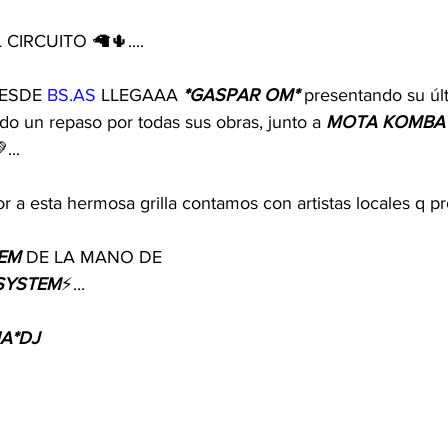
CIRCUITO 🦙🌵.... 
ESDE 
BS.AS
 LLEGAAA 
*GASPAR OM* 
presentando su últ
do un repaso por todas sus obras, junto a 
MOTA KOMBA
...
r a esta hermosa grilla contamos con artistas locales q p
EM
 DE LA MANO DE 
SYSTEM
⚡...
A*DJ 