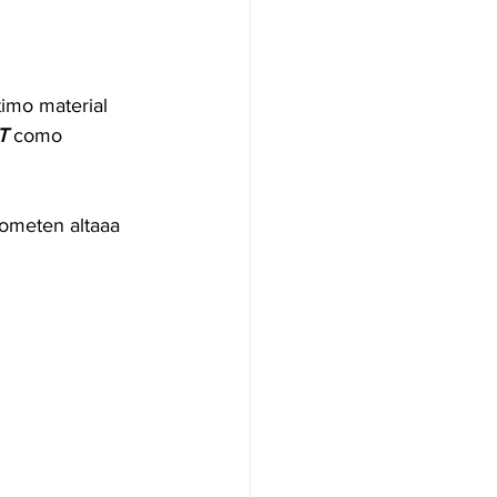
imo material 
T
 como 
rometen altaaa 