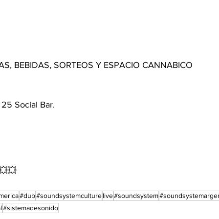
S, BEBIDAS, SORTEOS Y ESPACIO CANNABICO 
25 Social Bar.
💥💥
america
#dub
#soundsystemculture
live
#soundsystem
#soundsystemargen
l
#sistemadesonido