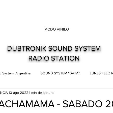
MODO VINILO
DUBTRONIK SOUND SYSTEM
RADIO STATION
 System. Argentina
SOUND SYSTEM "DATA"
LUNES FELIZ
NCIA
10 ago 2022
1 min de lectura
s
Live and direct. Shows. Recitales.
Dubtronik Records
ACHAMAMA - SABADO 2