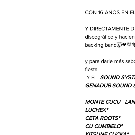
CON 16 AÑOS EN EL 
Y DIRECTAMENTE D
discográfico y hacien
backing band🤯❤💛💚
y para darle más sabo
fiesta.
 Y EL  
SOUND SYST
GENADUB SOUND 
MONTE CUCU   LAN
LUCHEX* 
CETA ROOTS*
CU CUMBIELO*
KITSUNE CLICKA*