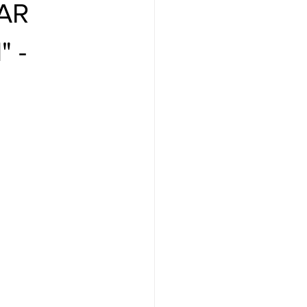
AR
 -