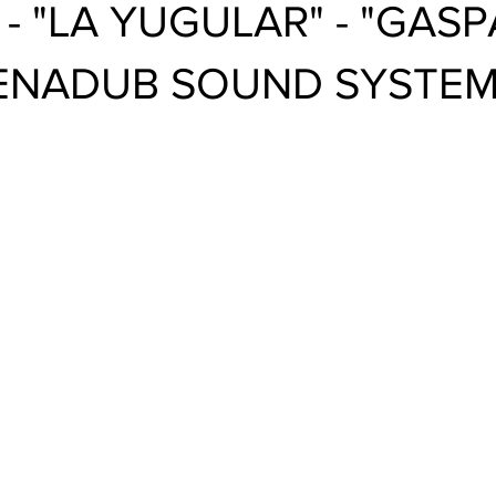
BUD
- "LA YUGULAR" - "GASP
GENADUB SOUND SYSTEM"
trellas.