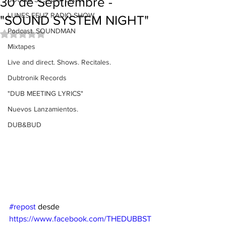
30 de Septiembre -
LUNES FELIZ RADIO SHOW
"SOUND SYSTEM NIGHT"
Podcast. SOUNDMAN
Obtuvo NaN de 5 estrellas.
Mixtapes
Live and direct. Shows. Recitales.
Dubtronik Records
"DUB MEETING LYRICS"
Nuevos Lanzamientos.
DUB&BUD
#repost
 desde 
https://www.facebook.com/THEDUBBST