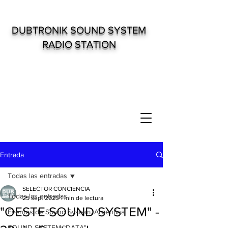
DUBTRONIK SOUND SYSTEM
RADIO STATION
Entrada
Todas las entradas
SELECTOR CONCIENCIA
Todas las entradas
25 sept 2023
1 min de lectura
"OESTE SOUND SYSTEM" -
Eventos de Sound System. Argentina
SOUND SYSTEM "DATA"