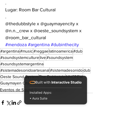
.
Lugar: Room Bar Cultural
.
@thedubbstyle x @guaymayencity x 
@n.n._crew x @oeste_soundsystem x 
@room_bar_cultural 
#mendoza
#argentina
#dubinthecity
#argentina
#music
#reggae
latinoamerica
#dub
#soundsystemculture
live
#soundsystem
#soundsystemargentina
#sistemadesonidoartesanal
#sistemadesonido
dub
Oeste Sound System
The Dubbstyle
NNCREW
Built with
Interactive Studio
Guaymayen City
Dub in the control Radio
Eventos de Sound System. Argentina
Installed Apps:
• Aura Suite