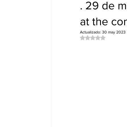
Nuevos Lanzamientos.
DUB&
. 29 de m
at the con
Actualizado:
30 may 2023
Obtuvo NaN de 5 es