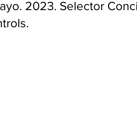
BUD
ayo. 2023. Selector Conc
trols.
trellas.