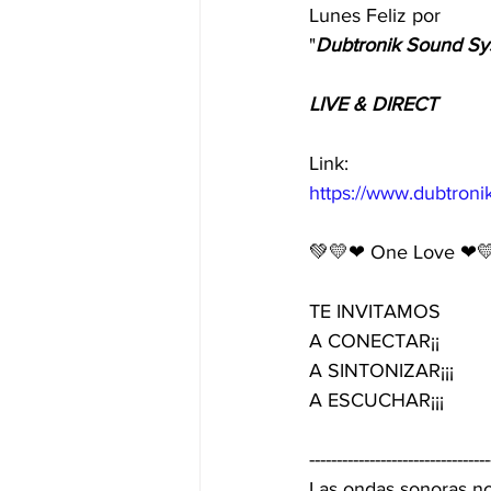
Lunes Feliz por
"
Dubtronik Sound Sy
LIVE & DIRECT
Link:
https://www.dubtron
💚💛❤ One Love ❤
TE INVITAMOS 
A CONECTAR¡¡
A SINTONIZAR¡¡¡ 
A ESCUCHAR¡¡¡
---------------------------------
Las ondas sonoras no