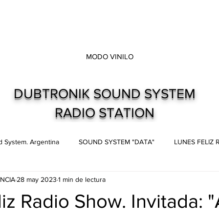
MODO VINILO
DUBTRONIK SOUND SYSTEM
RADIO STATION
 System. Argentina
SOUND SYSTEM "DATA"
LUNES FELIZ
NCIA
28 may 2023
1 min de lectura
s
Live and direct. Shows. Recitales.
Dubtronik Records
iz Radio Show. Invitada: 