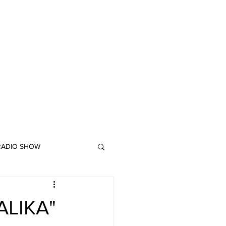
 RADIO SHOW
"DUB MEETING LYRICS"
"ALIKA"