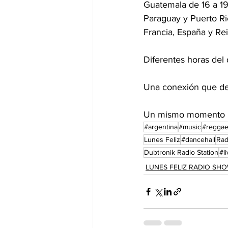
Guatemala de 16 a 19
Paraguay y Puerto Ric
Francia, España y Re
Diferentes horas del 
Una conexión que derr
Un mismo momento par
#argentina
#music
#regga
Lunes Feliz
#dancehall
Rad
Dubtronik Radio Station
#l
LUNES FELIZ RADIO SH