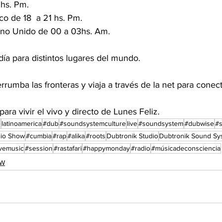
hs. Pm.
o de 18  a 21 hs. Pm.
ino Unido de 00 a 03hs. Am.
día para distintos lugares del mundo.
umba las fronteras y viaja a través de la net para conec
a vivir el vivo y directo de Lunes Feliz.
e
latinoamerica
#dub
#soundsystemculture
live
#soundsystem
#dubwise
#s
io Show
#cumbia
#rap
#alika
#roots
Dubtronik Studio
Dubtronik Sound Sy
ivemusic
#session
#rastafari
#happymonday
#radio
#músicadeconsciencia
OW