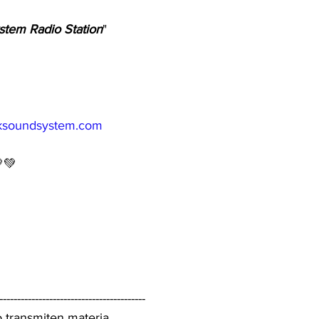
stem Radio Station
" 
iksoundsystem.com
💚
-----------------------------------------
 transmiten materia,