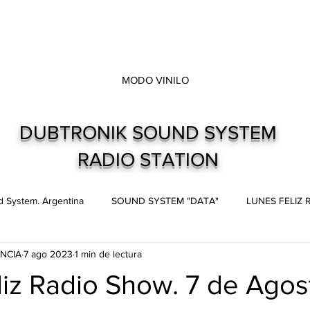
MODO VINILO
DUBTRONIK SOUND SYSTEM
RADIO STATION
 System. Argentina
SOUND SYSTEM "DATA"
LUNES FELIZ
NCIA
7 ago 2023
1 min de lectura
s
Live and direct. Shows. Recitales.
Dubtronik Records
iz Radio Show. 7 de Agosto