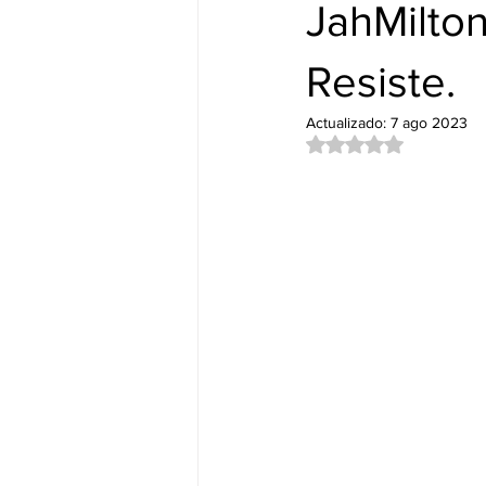
Nuevos Lanzamientos.
DUB&
JahMilton
Resiste.
Actualizado:
7 ago 2023
Obtuvo NaN de 5 es