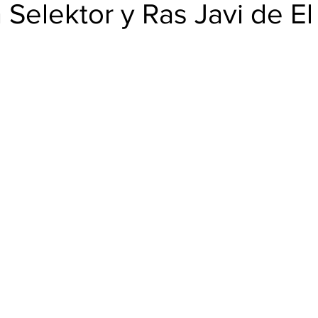
BUD
 Selektor y Ras Javi de E
trellas.