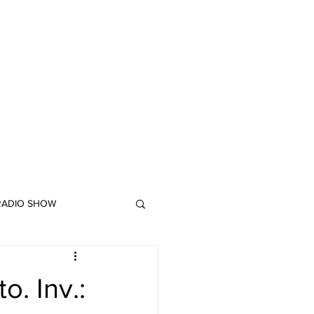
 RADIO SHOW
"DUB MEETING LYRICS"
. Inv.: