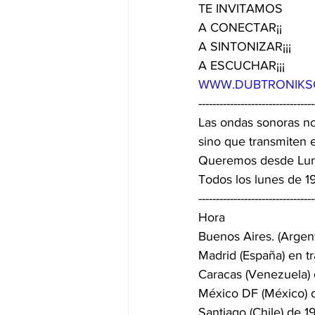
TE INVITAMOS 
A CONECTAR¡¡
A SINTONIZAR¡¡¡ 
A ESCUCHAR¡¡¡
WWW.DUBTRONIKS
---------------------------------
Las ondas sonoras no
sino que transmiten 
Queremos desde Lune
Todos los lunes de 19
---------------------------------
Hora
Buenos Aires. (Argent
Madrid (España) en t
Caracas (Venezuela) 
México DF (México) d
Santiago (Chile) de 1