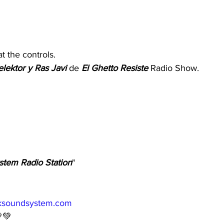
at the controls.
lektor y Ras Javi 
de 
El Ghetto Resiste
 Radio Show.
stem Radio Station
" 
iksoundsystem.com
💚