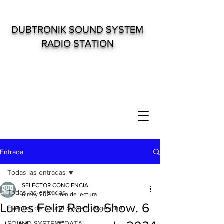
DUBTRONIK SOUND SYSTEM
RADIO STATION
Entrada
Todas las entradas
SELECTOR CONCIENCIA
Todas las entradas
6 may 2024
1 min de lectura
Lunes Feliz Radio Show. 6
Eventos de Sound System. Argentina
SOUND SYSTEM "DATA"