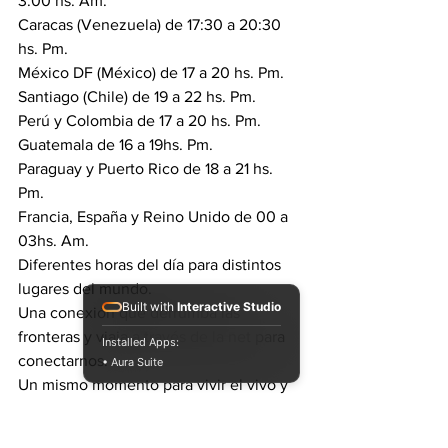
3:00 hs. Am.
Caracas (Venezuela) de 17:30 a 20:30 
hs. Pm.
México DF (México) de 17 a 20 hs. Pm.
Santiago (Chile) de 19 a 22 hs. Pm.
Perú y Colombia de 17 a 20 hs. Pm.
Guatemala de 16 a 19hs. Pm.
Paraguay y Puerto Rico de 18 a 21 hs. 
Pm.
Francia, España y Reino Unido de 00 a 
03hs. Am.
Diferentes horas del día para distintos 
lugares del mundo.
Built with
Interactive Studio
Una conexión que derrumba las 
fronteras y viaja a través de la net para 
Installed Apps:
conectarnos.
• Aura Suite
Un mismo momento para vivir el vivo y 
directo de Lunes Feliz.
#argentina
#music
#reggae
#dub