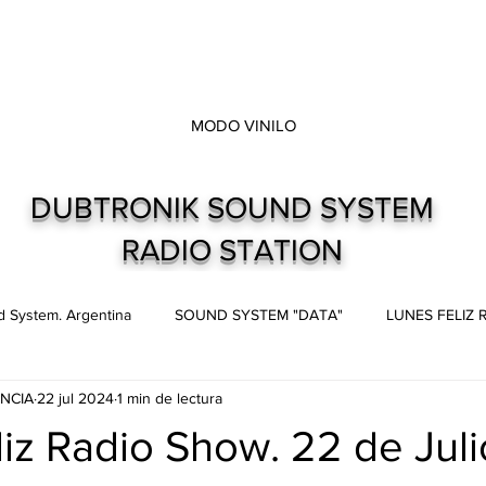
MODO VINILO
DUBTRONIK SOUND SYSTEM
RADIO STATION
 System. Argentina
SOUND SYSTEM "DATA"
LUNES FELIZ
NCIA
22 jul 2024
1 min de lectura
s
Live and direct. Shows. Recitales.
Dubtronik Records
iz Radio Show. 22 de Juli