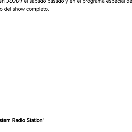
en 
JUJUY
 el sábado pasado y en el programa especial d
o del show completo.
stem Radio Station
" 