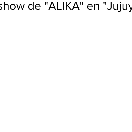
BUD
show de "ALIKA" en "Juju
trellas.