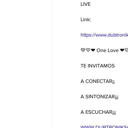
LIVE 
Link:
https://www.dubtron
💚💛❤ One Love ❤
TE INVITAMOS 
A CONECTAR¡¡
A SINTONIZAR¡¡¡ 
A ESCUCHAR¡¡¡
WWW.DUBTRONIKS