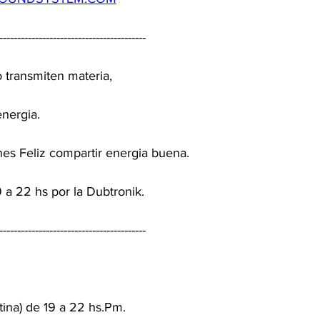
-----------------------------------------
 transmiten materia,
energia.
s Feliz compartir energia buena.
 a 22 hs por la Dubtronik.
-----------------------------------------
tina) de 19 a 22 hs.Pm.