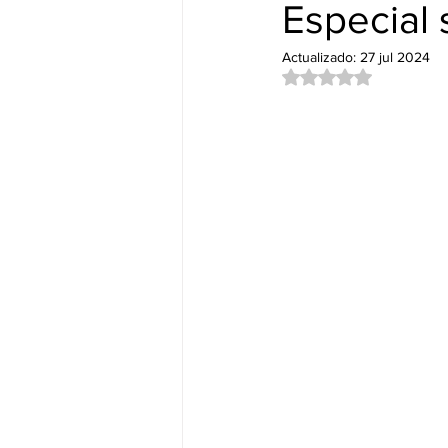
Nuevos Lanzamientos.
DUB&
Especial 
Actualizado:
27 jul 2024
Obtuvo NaN de 5 es