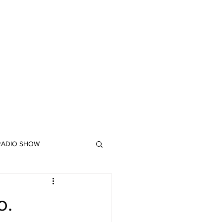
 RADIO SHOW
"DUB MEETING LYRICS"
o.