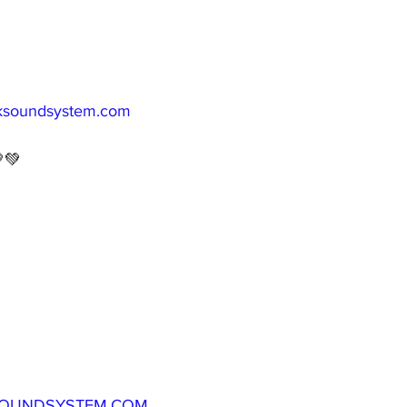
iksoundsystem.com
💚
OUNDSYSTEM.COM