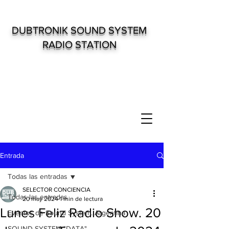
DUBTRONIK SOUND SYSTEM
RADIO STATION
Entrada
Todas las entradas
SELECTOR CONCIENCIA
Todas las entradas
20 may 2024
1 min de lectura
Lunes Feliz Radio Show. 20
Eventos de Sound System. Argentina
SOUND SYSTEM "DATA"