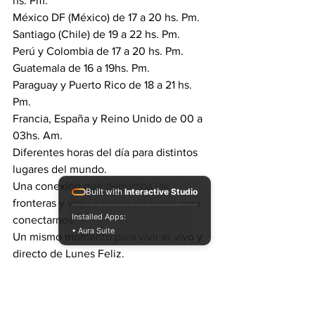
hs. Pm.
México DF (México) de 17 a 20 hs. Pm.
Santiago (Chile) de 19 a 22 hs. Pm.
Perú y Colombia de 17 a 20 hs. Pm.
Guatemala de 16 a 19hs. Pm.
Paraguay y Puerto Rico de 18 a 21 hs. 
Pm.
Francia, España y Reino Unido de 00 a 
03hs. Am.
Diferentes horas del día para distintos 
lugares del mundo.
Una conexión que derrumba las 
Built with
Interactive Studio
fronteras y viaja a través de la net para 
Installed Apps:
conectarnos.
• Aura Suite
Un mismo momento para vivir el vivo y 
directo de Lunes Feliz.
#argentina
#music
#reggae
latinoamerica
#dub
#soundsystemculture
live
#dubwise
#selectorconciencia
dubtronik
#selector
Radio