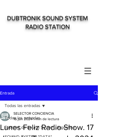
DUBTRONIK SOUND SYSTEM
RADIO STATION
Entrada
Todas las entradas
SELECTOR CONCIENCIA
Todas las entradas
16 jun 2024
1 min de lectura
Lunes Feliz Radio Show. 17
Eventos de Sound System. Argentina
SOUND SYSTEM "DATA"