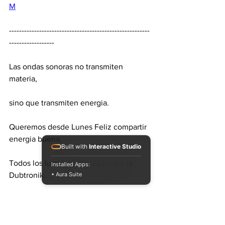
M
--------------------------------------------------------
------------------
Las ondas sonoras no transmiten 
materia,
sino que transmiten energia.
Queremos desde Lunes Feliz compartir 
energia buena.
Built with
Interactive Studio
Todos los lunes de 19 a 22 hs por la 
Installed Apps:
• Aura Suite
Dubtronik.
--------------------------------------------------------
------------------