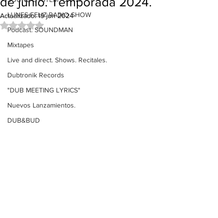
de junio. Temporada 2024.
LUNES FELIZ RADIO SHOW
Actualizado:
19 jun 2024
Obtuvo NaN de 5 estrellas.
Podcast. SOUNDMAN
Mixtapes
Live and direct. Shows. Recitales.
Dubtronik Records
"DUB MEETING LYRICS"
Nuevos Lanzamientos.
DUB&BUD