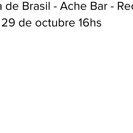
BUD
 de Brasil - Ache Bar - Re
29 de octubre 16hs
trellas.