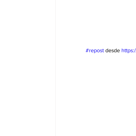
#repost
 desde 
https