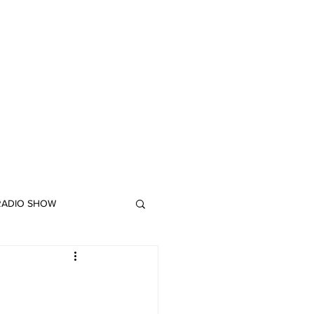
 RADIO SHOW
"DUB MEETING LYRICS"