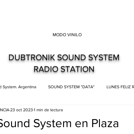
MODO VINILO
DUBTRONIK SOUND SYSTEM
RADIO STATION
 System. Argentina
SOUND SYSTEM "DATA"
LUNES FELIZ
NCIA
23 oct 2023
1 min de lectura
s
Live and direct. Shows. Recitales.
Dubtronik Records
 Sound System en Plaza